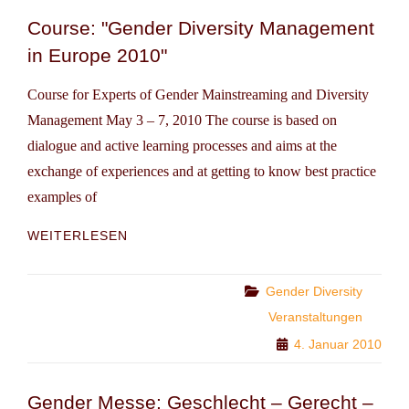
Course: "Gender Diversity Management
in Europe 2010"
Course for Experts of Gender Mainstreaming and Diversity
Management May 3 – 7, 2010 The course is based on
dialogue and active learning processes and aims at the
exchange of experiences and at getting to know best practice
examples of
COURSE:
WEITERLESEN
"GENDER
DIVERSITY
MANAGEMENT
Categories
Gender Diversity
IN
Veranstaltungen
EUROPE
4. Januar 2010
2010"
Gender Messe: Geschlecht – Gerecht –