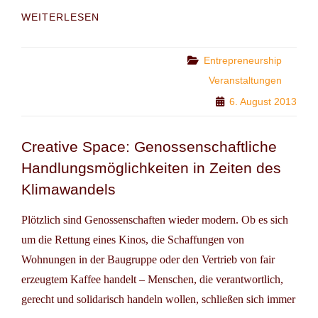
WORKSHOP:
WEITERLESEN
KLIMA
SCHÜTZEN
UND
Categories
Entrepreneurship
ERFOLG
Veranstaltungen
IM
6. August 2013
GESCHÄFT!
HERAUSFORDERUNGEN
UND
Creative Space: Genossenschaftliche
GUTE
BEISPIELE
Handlungsmöglichkeiten in Zeiten des
FÜR
Klimawandels
UNTERNEHMERINNEN
UND
Plötzlich sind Genossenschaften wieder modern. Ob es sich
SELBSTSTÄNDIGE
um die Rettung eines Kinos, die Schaffungen von
Wohnungen in der Baugruppe oder den Vertrieb von fair
erzeugtem Kaffee handelt – Menschen, die verantwortlich,
gerecht und solidarisch handeln wollen, schließen sich immer