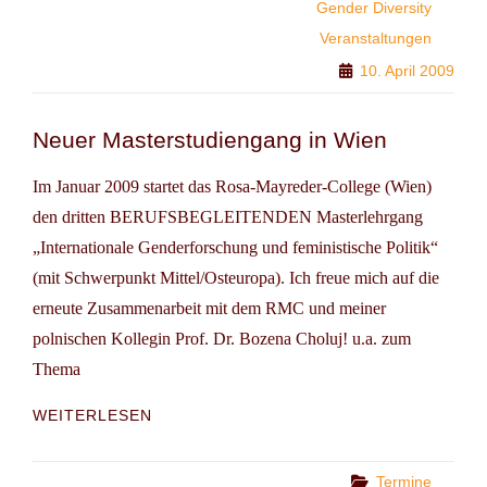
Gender Diversity
Veranstaltungen
10. April 2009
Neuer Masterstudiengang in Wien
Im Januar 2009 startet das Rosa-Mayreder-College (Wien)
den dritten BERUFSBEGLEITENDEN Masterlehrgang
„Internationale Genderforschung und feministische Politik“
(mit Schwerpunkt Mittel/Osteuropa). Ich freue mich auf die
erneute Zusammenarbeit mit dem RMC und meiner
polnischen Kollegin Prof. Dr. Bozena Choluj! u.a. zum
Thema
NEUER
WEITERLESEN
MASTERSTUDIENGANG
IN
WIEN
Categories
Termine