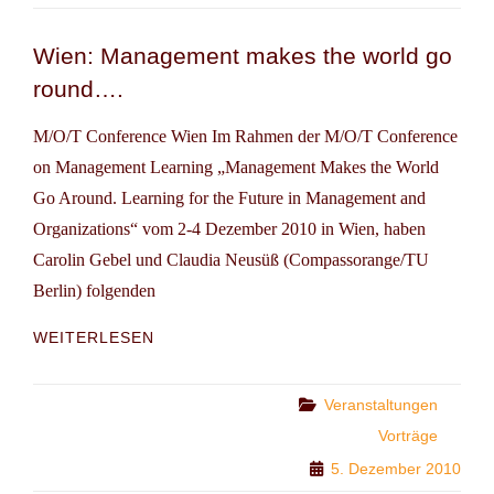
Wien: Management makes the world go
round….
M/O/T Conference Wien Im Rahmen der M/O/T Conference
on Management Learning „Management Makes the World
Go Around. Learning for the Future in Manage­ment and
Organizations“ vom 2-4 Dezember 2010 in Wien, haben
Carolin Gebel und Claudia Neusüß (Compassorange/TU
Berlin) folgenden
WIEN:
WEITERLESEN
MANAGEMENT
MAKES
THE
Categories
Veranstaltungen
WORLD
Vorträge
GO
5. Dezember 2010
ROUND….