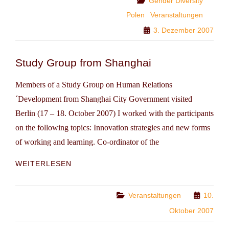
Gender Diversity
UND
Polen
Veranstaltungen
DIVERSITY
3. Dezember 2007
Study Group from Shanghai
Members of a Study Group on Human Relations
´Development from Shanghai City Government visited
Berlin (17 – 18. October 2007) I worked with the participants
on the following topics: Innovation strategies and new forms
of working and learning. Co-ordinator of the
STUDY
WEITERLESEN
GROUP
FROM
SHANGHAI
Categories
Veranstaltungen
10.
Oktober 2007