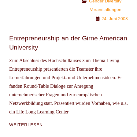
Categories
Gender Diversity
DIVERSITY
Veranstaltungen
TRAINERS
24. Juni 2008
&
EXPERTS
Entrepreneurship an der Girne American
University
Zum Abschluss des Hochschulkurses zum Thema Living
Entrepreneurship präsentierten die Teamster ihre
Lernerfahrungen und Projekt- und Unternehmensideen. Es
fanden Round-Table Dialoge zur Anregung
unternehmerischer Fragen und zur europäischen
Netzwerkbildung statt. Präsentiert wurden Vorhaben, wie u.a.
ein Life Long Learning Center
ENTREPRENEURSHIP
WEITERLESEN
AN
DER