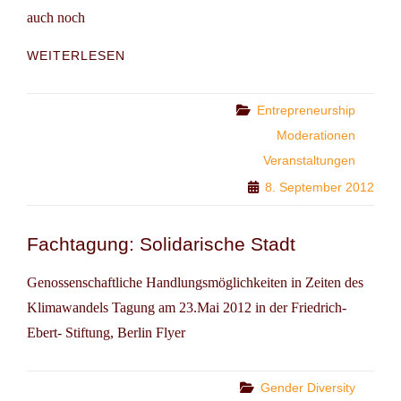
auch noch
RÜCK­
WEITERLESEN
KEHRER_INNEN­
KON­
FE­
Categories
Entrepreneurship
RENZ
Moderationen
UND
Veranstaltungen
JETZT?
8. September 2012
Fachtagung: Solidarische Stadt
Genossenschaftliche Handlungsmöglichkeiten in Zeiten des
Klimawandels Tagung am 23.Mai 2012 in der Friedrich-
Ebert- Stiftung, Berlin Flyer
Categories
Gender Diversity