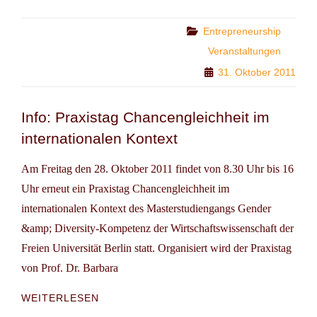
SOZIALE
ÖKONOMIE
Categories
Entrepreneurship

Veranstaltungen
EINE
31. Oktober 2011
UNTERSCHÄTZTE
WISSENSCHAFTLICHE
DISZIPLIN?
Info: Praxistag Chancengleichheit im
internationalen Kontext
Am Freitag den 28. Oktober 2011 findet von 8.30 Uhr bis 16
Uhr erneut ein Praxistag Chancengleichheit im
internationalen Kontext des Masterstudiengangs Gender
&amp; Diversity-Kompetenz der Wirtschaftswissenschaft der
Freien Universität Berlin statt. Organisiert wird der Praxistag
von Prof. Dr. Barbara
INFO:
WEITERLESEN
PRAXISTAG