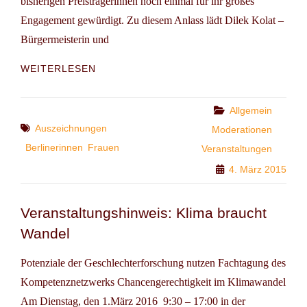
bisherigen Preisträgerinnen noch einmal für ihr großes
Engagement gewürdigt. Zu diesem Anlass lädt Dilek Kolat –
Bürgermeisterin und
EHRUNG
WEITERLESEN
ENGAGIERTER
BERLINERINNEN
Categories
Allgemein
Tags
Auszeichnungen
Moderationen
Berlinerinnen
Frauen
Veranstaltungen
4. März 2015
Veranstaltungshinweis: Klima braucht
Wandel
Potenziale der Geschlechterforschung nutzen Fachtagung des
Kompetenznetzwerks Chancengerechtigkeit im Klimawandel
Am Dienstag, den 1.März 2016 9:30 – 17:00 in der