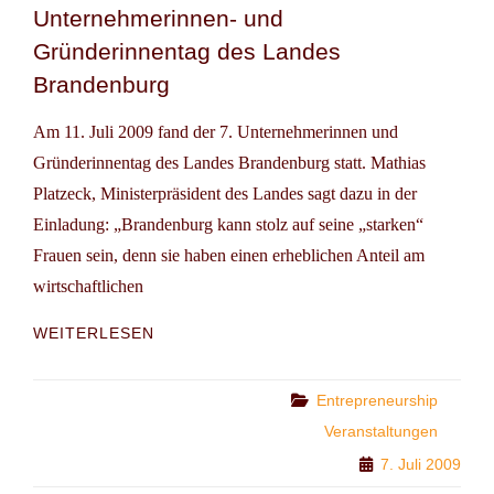
Unternehmerinnen- und
ZUKUNFTSVERANTWORTUNG
Gründerinnentag des Landes
Brandenburg
Am 11. Juli 2009 fand der 7. Unternehmerinnen und
Gründerinnentag des Landes Brandenburg statt. Mathias
Platzeck, Ministerpräsident des Landes sagt dazu in der
Einladung: „Brandenburg kann stolz auf seine „starken“
Frauen sein, denn sie haben einen erheblichen Anteil am
wirtschaftlichen
UNTERNEHMERINNEN-
WEITERLESEN
UND
GRÜNDERINNENTAG
DES
Categories
Entrepreneurship
LANDES
Veranstaltungen
BRANDENBURG
7. Juli 2009