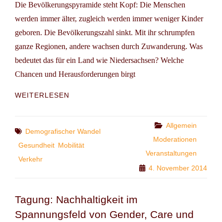
Die Bevölkerungspyramide steht Kopf: Die Menschen
werden immer älter, zugleich werden immer weniger Kinder
geboren. Die Bevölkerungszahl sinkt. Mit ihr schrumpfen
ganze Regionen, andere wachsen durch Zuwanderung. Was
bedeutet das für ein Land wie Niedersachsen? Welche
Chancen und Herausforderungen birgt
KONGRESS:
WEITERLESEN
GRÜN
ZUR
SACHE
Categories
Allgemein
Tags
Demografischer Wandel
–
Moderationen
DEMOGRAFIE
Gesundheit
Mobilität
Veranstaltungen
–
Verkehr
MOBILITÄT,
4. November 2014
SCHULE
UND
GESUNDHEIT
Tagung: Nachhaltigkeit im
Spannungsfeld von Gender, Care und