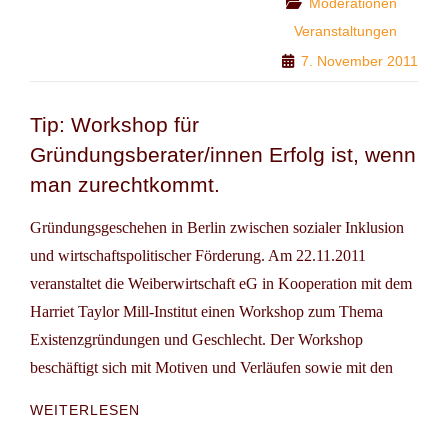
Categories
Moderationen
NEUE
Veranstaltungen
MITEINANDER
7. November 2011
DER
GRÜNDERSZENE?
Tip: Workshop für
Gründungsberater/innen Erfolg ist, wenn
man zurechtkommt.
Gründungsgeschehen in Berlin zwischen sozialer Inklusion
und wirtschaftspolitischer Förderung. Am 22.11.2011
veranstaltet die Weiberwirtschaft eG in Kooperation mit dem
Harriet Taylor Mill-Institut einen Workshop zum Thema
Existenzgründungen und Geschlecht. Der Workshop
beschäftigt sich mit Motiven und Verläufen sowie mit den
TIP:
WEITERLESEN
WORKSHOP
FÜR