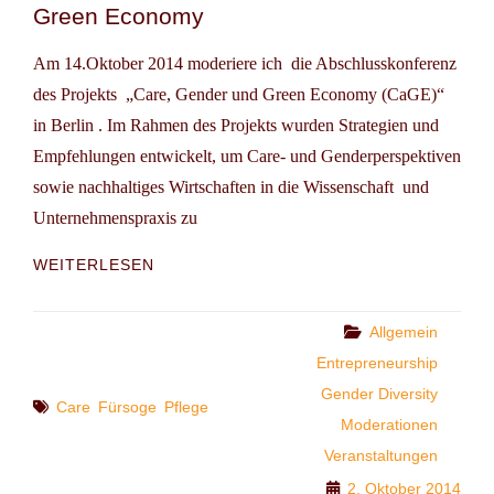
Green Economy
Am 14.Oktober 2014 moderiere ich die Abschlusskonferenz
des Projekts „Care, Gender und Green Economy (CaGE)“
in Berlin . Im Rahmen des Projekts wurden Strategien und
Empfehlungen entwickelt, um Care- und Genderperspektiven
sowie nachhaltiges Wirtschaften in die Wissenschaft und
Unternehmenspraxis zu
TAGUNG:
WEITERLESEN
NACHHALTIGKEIT
IM
SPANNUNGSFELD
Categories
Allgemein
VON
Entrepreneurship
GENDER,
Gender Diversity
CARE
Tags
Care
Fürsoge
Pflege
UND
Moderationen
GREEN
Veranstaltungen
ECONOMY
2. Oktober 2014