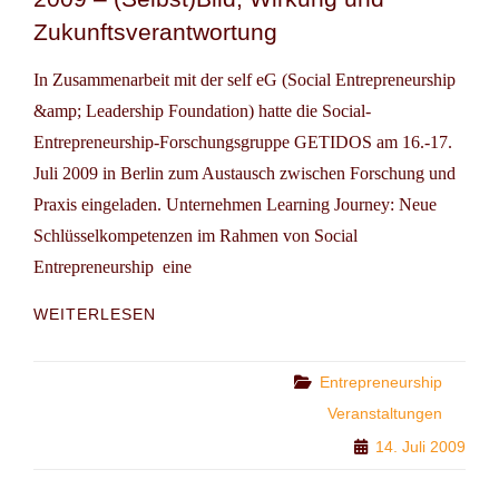
Zukunftsverantwortung
In Zusammenarbeit mit der self eG (Social Entrepreneurship
&amp; Leadership Foundation) hatte die Social-
Entrepreneurship-Forschungsgruppe GETIDOS am 16.-17.
Juli 2009 in Berlin zum Austausch zwischen Forschung und
Praxis eingeladen. Unternehmen Learning Journey: Neue
Schlüsselkompetenzen im Rahmen von Social
Entrepreneurship  eine
SOCIAL
WEITERLESEN
ENTREPRENEURSHIP:
STATUS
QUO
Categories
Entrepreneurship
2009
Veranstaltungen
–
14. Juli 2009
(SELBST)BILD,
WIRKUNG
UND