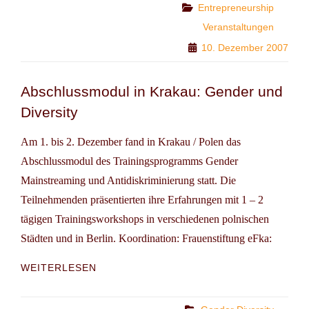
THE
Categories
Entrepreneurship
UNIVERSITY
Veranstaltungen
OF
10. Dezember 2007
DUISBURG
–
ESSEN
Abschlussmodul in Krakau: Gender und
Diversity
Am 1. bis 2. Dezember fand in Krakau / Polen das
Abschlussmodul des Trainingsprogramms Gender
Mainstreaming und Antidiskriminierung statt. Die
Teilnehmenden präsentierten ihre Erfahrungen mit 1 – 2
tägigen Trainingsworkshops in verschiedenen polnischen
Städten und in Berlin. Koordination: Frauenstiftung eFka:
ABSCHLUSSMODUL
WEITERLESEN
IN
KRAKAU:
GENDER
Categories