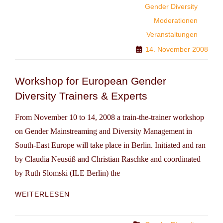
EINE
Gender Diversity
REISE
Moderationen
DURCH
MITTEL-
Veranstaltungen
SÜD-
14. November 2008
OST
EUROPA
Workshop for European Gender
Diversity Trainers & Experts
From November 10 to 14, 2008 a train-the-trainer workshop
on Gender Mainstreaming and Diversity Management in
South-East Europe will take place in Berlin. Initiated and ran
by Claudia Neusüß and Christian Raschke and coordinated
by Ruth Slomski (ILE Berlin) the
WORKSHOP
WEITERLESEN
FOR
EUROPEAN
GENDER