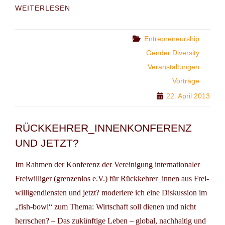
CREATIVE
WEITERLESEN
SPACE:
GENOSSENSCHAFTLICHE
HANDLUNGSMÖGLICHKEITEN
Categories
Entrepreneurship
IN
Gender Diversity
ZEITEN
Veranstaltungen
DES
KLIMAWANDELS
Vorträge
22. April 2013
RÜCK­KEHRER_INNEN­KON­FE­RENZ
UND JETZT?
Im Rahmen der Kon­fe­renz der Ver­ei­ni­gung inter­na­tio­naler
Frei­wil­liger (grenzenlos e.V.) für Rück­kehrer_innen aus Frei­
wil­li­gen­diensten und jetzt? moderiere ich eine Diskussion im
„fish-bowl“ zum Thema: Wirt­schaft soll dienen und nicht
herr­schen? – Das zukünftige Leben – global, nachhaltig und