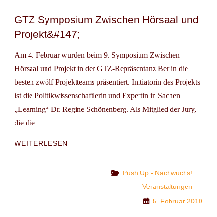
GTZ Symposium Zwischen Hörsaal und
Projekt&#147;
Am 4. Februar wurden beim 9. Symposium Zwischen
Hörsaal und Projekt in der GTZ-Repräsentanz Berlin die
besten zwölf Projektteams präsentiert. Initiatorin des Projekts
ist die Politikwissenschaftlerin und Expertin in Sachen
„Learning“ Dr. Regine Schönenberg. Als Mitglied der Jury,
die die
GTZ
WEITERLESEN
SYMPOSIUM
ZWISCHEN
HÖRSAAL
Categories
Push Up - Nachwuchs!
UND
Veranstaltungen
PROJEKT&#147;
5. Februar 2010