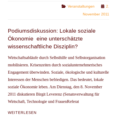
GRÜNDUNGSBERATER/INNEN
Categories
Veranstaltungen
2.
ERFOLG
November 2011
IST,
WENN
MAN
Podiumsdiskussion: Lokale soziale
ZURECHTKOMMT.
Ökonomie  eine unterschätzte
wissenschaftliche Disziplin?
Wirtschaftsabläufe durch Selbsthilfe und Selbstorganisation
mobilisieren. Krisenzeiten durch sozialunternehmerisches
Engagement überwinden. Soziale, ökologische und kulturelle
Interessen der Menschen befriedigen. Das bedeutet, lokale
soziale Ökonomie leben. Am Dienstag, den 8. November
2011 diskutieren Birgit Leverenz (Senatsverwaltung für
Wirtschaft, Technologie und FrauenReferat
PODIUMSDISKUSSION:
WEITERLESEN
LOKALE