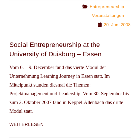
GIRNE
Categories
Entrepreneurship
AMERICAN
Veranstaltungen
UNIVERSITY
20. Juni 2008
Social Entrepreneurship at the
University of Duisburg – Essen
Vom 6. – 9. Dezember fand das vierte Modul der
Unternehmung Learning Journey in Essen statt. Im
Mittelpunkt standen diesmal die Themen:
Projektmanagement und Leadership. Vom 30. September bis
zum 2. Oktober 2007 fand in Keppel-Allenbach das dritte
Modul statt.
SOCIAL
WEITERLESEN
ENTREPRENEURSHIP
AT