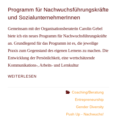
Programm für Nachwuchsführungskräfte
und SozialunternehmerInnen
Gemeinsam mit der Organisationsberaterin Carolin Gebel
biete ich ein neues Programm für Nachwuchsführungskräfte
an. Grundlegend für das Programm ist es, die jeweilige
Praxis zum Gegenstand des eigenen Lernens zu machen. Die
Entwicklung der Persönlichkeit, eine wertschätzende
Kommunikations-, Arbeits- und Lernkultur
PROGRAMM
WEITERLESEN
FÜR
NACHWUCHSFÜHRUNGSKRÄFTE
UND
Categories
Coaching/Beratung
SOZIALUNTERNEHMERINNEN
Entrepreneurship
Gender Diversity
Push Up - Nachwuchs!