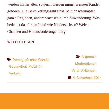
werden immer älter, zugleich werden immer weniger Kinder
geboren. Die Bevölkerungszahl sinkt. Mit ihr schrumpfen
ganze Regionen, andere wachsen durch Zuwanderung. Was
bedeutet das für ein Land wie Niedersachsen? Welche
Chancen und Herausforderungen birgt
KONGRESS:
WEITERLESEN
GRÜN
ZUR
SACHE
Categories
Allgemein
Tags
Demografischer Wandel
–
Moderationen
DEMOGRAFIE
Gesundheit
Mobilität
Veranstaltungen
–
Verkehr
MOBILITÄT,
4. November 2014
SCHULE
UND
GESUNDHEIT