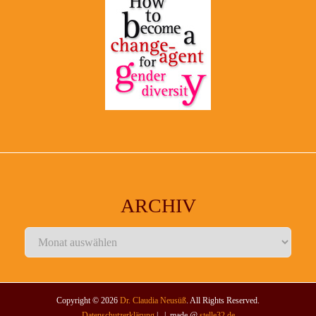
ARCHIV
Archiv
Copyright © 2026
Dr. Claudia Neusüß
. All Rights Reserved.
Datenschutzerklärung
| | made @
stelle32.de