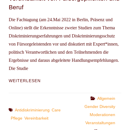
Beruf
Die Fachtagung (am 24.Mai 2022 in Berlin, Präsenz und
Online) stellt die Erkenntnisse zweier Studien zum Thema
Diskriminierungserfahrungen und Diskriminierungsschutz
von Fürsorgeleistenden vor und diskutiert mit Expert*innen,
politisch Verantwortlichen und den Teilnehmenden die
Ergebnisse und daraus abgeleitete Handlungsempfehlungen.
Die Studie
FACHTAGUNG
WEITERLESEN
DER
ANTIDISKRIMINIERUNGSSTELLE
DES
Categories
Allgemein
BUNDES
Gender Diversity
Tags
(ADS):
Antidiskriminierung
Care
Moderationen
ELTERN
Pflege
Vereinbarkeit
UND
Veranstaltungen
PFLEGENDE