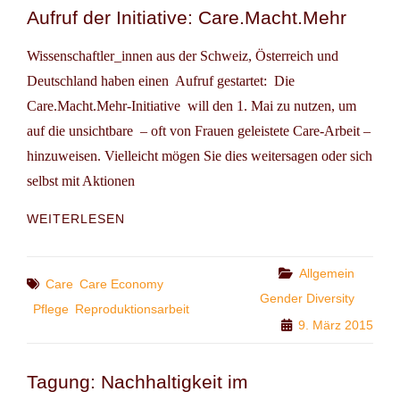
Aufruf der Initiative: Care.Macht.Mehr
Wissenschaftler_innen aus der Schweiz, Österreich und
Deutschland haben einen Aufruf gestartet: Die
Care.Macht.Mehr-Initiative will den 1. Mai zu nutzen, um
auf die unsichtbare – oft von Frauen geleistete Care-Arbeit –
hinzuweisen. Vielleicht mögen Sie dies weitersagen oder sich
selbst mit Aktionen
AUFRUF
WEITERLESEN
DER
INITIATIVE:
CARE.MACHT.MEHR
Categories
Allgemein
Tags
Care
Care Economy
Gender Diversity
Pflege
Reproduktionsarbeit
9. März 2015
Tagung: Nachhaltigkeit im