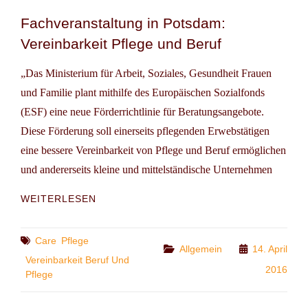
–
Fachveranstaltung in Potsdam:
LÖHNE
Vereinbarkeit Pflege und Beruf
IN
DER
CARE
„Das Ministerium für Arbeit, Soziales, Gesundheit Frauen
ÖKONOMIE“
und Familie plant mithilfe des Europäischen Sozialfonds
(ESF) eine neue Förderrichtlinie für Beratungsangebote.
Diese Förderung soll einerseits pflegenden Erwebstätigen
eine bessere Vereinbarkeit von Pflege und Beruf ermöglichen
und andererseits kleine und mittelständische Unternehmen
FACHVERANSTALTUNG
WEITERLESEN
IN
POTSDAM:
VEREINBARKEIT
Tags
Care
Pflege
Categories
Allgemein
14. April
PFLEGE
Vereinbarkeit Beruf Und
UND
2016
Pflege
BERUF