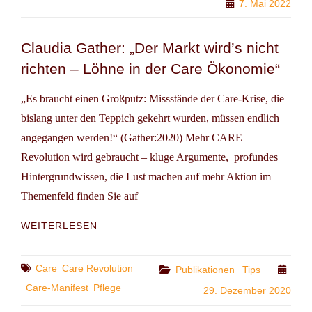
7. Mai 2022
ANGEHÖRIGE
VOR
DISKRIMINIERUNG
Claudia Gather: „Der Markt wird’s nicht
SCHÜTZEN!
richten – Löhne in der Care Ökonomie“
ZUR
VEREINBARKEIT
VON
„Es braucht einen Großputz: Missstände der Care-Krise, die
FÜRSORGEPFLICHTEN
bislang unter den Teppich gekehrt wurden, müssen endlich
UND
angegangen werden!“ (Gather:2020) Mehr CARE
BERUF
Revolution wird gebraucht – kluge Argumente, profundes
Hintergrundwissen, die Lust machen auf mehr Aktion im
Themenfeld finden Sie auf
CLAUDIA
WEITERLESEN
GATHER:
„DER
MARKT
Tags
Care
Care Revolution
Categories
Publikationen
Tips
WIRD’S
Care-Manifest
Pflege
29. Dezember 2020
NICHT
RICHTEN