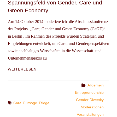
Spannungsfeld von Gender, Care und
Green Economy
Am 14.Oktober 2014 moderiere ich die Abschlusskonferenz
des Projekts „Care, Gender und Green Economy (CaGE)“
in Berlin . Im Rahmen des Projekts wurden Strategien und
Empfehlungen entwickelt, um Care- und Genderperspektiven
sowie nachhaltiges Wirtschaften in die Wissenschaft und
Unternehmenspraxis zu
TAGUNG:
WEITERLESEN
NACHHALTIGKEIT
IM
SPANNUNGSFELD
Categories
Allgemein
VON
Entrepreneurship
GENDER,
Gender Diversity
CARE
Tags
Care
Fürsoge
Pflege
UND
Moderationen
GREEN
Veranstaltungen