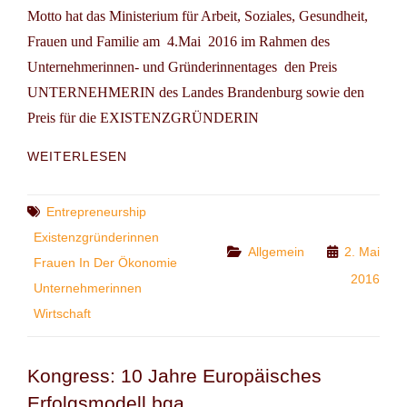
Motto hat das Ministerium für Arbeit, Soziales, Gesundheit,
Frauen und Familie am 4.Mai 2016 im Rahmen des
Unternehmerinnen- und Gründerinnentages den Preis
UNTERNEHMERIN des Landes Brandenburg sowie den
Preis für die EXISTENZGRÜNDERIN
WIRTSCHAFT:
WEITERLESEN
10.
UNTERNEHMERINNEN-
UND
Tags
Entrepreneurship
GRÜNDERINNENTAG
Existenzgründerinnen
BRANDENBURG
Categories
Allgemein
2. Mai
Frauen In Der Ökonomie
2016
Unternehmerinnen
Wirtschaft
Kongress: 10 Jahre Europäisches
Erfolgsmodell bga