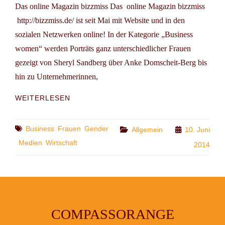
Das online Magazin bizzmiss Das online Magazin bizzmiss
http://bizzmiss.de/ ist seit Mai mit Website und in den
sozialen Netzwerken online! In der Kategorie „Business
women“ werden Porträts ganz unterschiedlicher Frauen
gezeigt von Sheryl Sandberg über Anke Domscheit-Berg bis
hin zu Unternehmerinnen,
NEU:
WEITERLESEN
BIZZMISS
Tags
Business
Frauen
Gender
Categories
Allgemein
10. Juni
Medien
Wirtschaft
2014
COMPASSORANGE