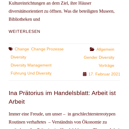
Kultureinrichtungen an dem Ziel, ihre Häuser
diversitätsorientiert zu öffnen. Was die beteiligten Museen,
Bibliotheken und
WERKSTATTGESPRÄCHE:
WEITERLESEN
DIVERSITY
PROGRAMM
360°
Tags
Change
Change Prozesse
Categories
Allgemein
DER
Diversity
Gender Diversity
KULTURSTIFTUNG
Diversity Management
Vorträge
DES
BUNDES
Führung Und Diversity
17. Februar 2021
Ina Prätorius im Handelsblatt: Arbeit ist
Arbeit
Immer eine Freude, um unser – in geschlechterstereotypen
Routinen verhaftetes – Verständnis von Ökonomie zu