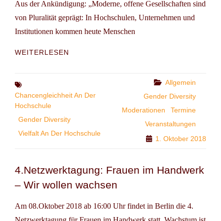
Aus der Ankündigung: „Moderne, offene Gesellschaften sind
von Pluralität geprägt: In Hochschulen, Unternehmen und
Institutionen kommen heute Menschen
FACHKONFERENZ:
WEITERLESEN
DHBW
LEBT
VIELFALT.
Categories
Allgemein
Tags
GLEICHSTELLUNG
Chancengleichheit An Der
Gender Diversity
UND
Hochschule
Moderationen
Termine
DIVERSITY
Gender Diversity
IM
Veranstaltungen
DUALEN
Vielfalt An Der Hochschule
1. Oktober 2018
STUDIUM
4.Netzwerktagung: Frauen im Handwerk
– Wir wollen wachsen
Am 08.Oktober 2018 ab 16:00 Uhr findet in Berlin die 4.
Netzwerktagung für Frauen im Handwerk statt. Wachstum ist