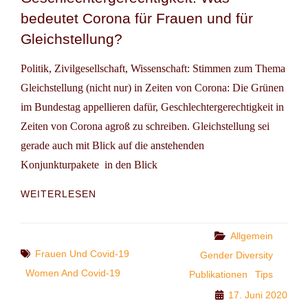
bedeutet Corona für Frauen und für
Gleichstellung?
Politik, Zivilgesellschaft, Wissenschaft: Stimmen zum Thema
Gleichstellung (nicht nur) in Zeiten von Corona: Die Grünen
im Bundestag appellieren dafür, Geschlechtergerechtigkeit in
Zeiten von Corona agroß zu schreiben. Gleichstellung sei
gerade auch mit Blick auf die anstehenden
Konjunkturpakete in den Blick
GESCHLECHTERGERECHTIGKEIT:
WEITERLESEN
WAS
BEDEUTET
CORONA
Categories
Allgemein
FÜR
Tags
Frauen Und Covid-19
Gender Diversity
FRAUEN
Women And Covid-19
Publikationen
Tips
UND
FÜR
17. Juni 2020
GLEICHSTELLUNG?