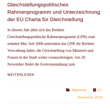
Gleichstellungspolitisches
Rahmenprogramm und Unterzeichnung
der EU Charta für Gleichstellung
In diesem Jahr jährt sich das Berliner
Gleichstellungspolitische Rahmenprogramm (GPR) zum
zehnten Mal. Seit 2008 unterstützt das GPR die Berliner
Verwaltung dabei, die Gleichstellung von Männern und
Frauen in der Stadt weiter voranzubringen. Am 29.
November findet die Festveranstaltung zum
JUBILÄUMSFEIER:
WEITERLESEN
10
JAHRE
GLEICHSTELLUNGSPOLITISCHES
Categories
Allgemein
22.
RAHMENPROGRAMM
November 2018
UND
UNTERZEICHNUNG
DER