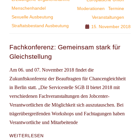
AUSBEUTUNG
Menschenhandel
Moderationen
Termine
IN
DEUTSCHLAND
Sexuelle Ausbeutung
Veranstaltungen
–
Straftatsbestand Ausbeutung
15. November 2018
WO
STEHEN
WIR
Fachkonferenz: Gemeinsam stark für
ZWEI
Gleichstellung
JAHRE
NACH
UMSETZUNG
Am 06. und 07. November 2018 findet die
DER
Zukunftskonferenz der Beauftragten für Chancengleichheit
EU-
in Berlin statt. „Die Servicestelle SGB II bietet 2018 mit
RICHTLINIE?“
verschiedenen Fachveranstaltungen den Jobcenter-
Verantwortlichen die Möglichkeit sich auszutauschen. Bei
trägerübergreifenden Workshops und Fachtagungen haben
Verantwortliche und Mitarbeitende
FACHKONFERENZ:
WEITERLESEN