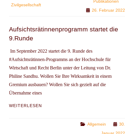
Publikationen
DIE
Zivilgesellschaft
26. Februar 2022
UKRAINE
NICHT
Aufsichtsrätinnenprogramm startet die
9.Runde
Im September 2022 startet die 9. Runde des
#Aufsichtsrätinnen-Programms an der Hochschule für
Wirtschaft und Recht Berlin unter der Leitung von Dr.
Philine Sandhu. Wollen Sie Ihre Wirksamkeit in einem
Gremium ausbauen? Wollen Sie sich gezielt auf die
Übernahme eines
AUFSICHTSRÄTINNENPROGRAMM
WEITERLESEN
STARTET
DIE
9.RUNDE
Categories
Allgemein
30.
Januar 2022