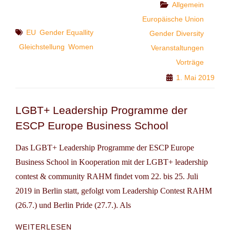
FRAUENMARSCH
Categories
Allgemein
–
Europäische Union
FRAUENFEST
Tags
EU
Gender Equallity
Gender Diversity
Gleichstellung
Women
Veranstaltungen
Vorträge
1. Mai 2019
LGBT+ Leadership Programme der
ESCP Europe Business School
Das LGBT+ Leadership Programme der ESCP Europe
Business School in Kooperation mit der LGBT+ leadership
contest & community RAHM findet vom 22. bis 25. Juli
2019 in Berlin statt, gefolgt vom Leadership Contest RAHM
(26.7.) und Berlin Pride (27.7.). Als
LGBT+
WEITERLESEN