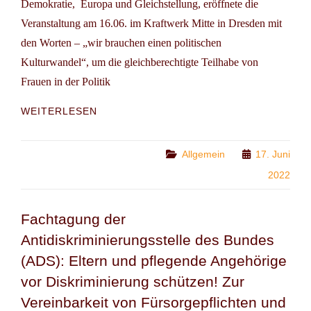
Demokratie, Europa und Gleichstellung, eröffnete die
Veranstaltung am 16.06. im Kraftwerk Mitte in Dresden mit
den Worten – „wir brauchen einen politischen
Kulturwandel“, um die gleichberechtigte Teilhabe von
Frauen in der Politik
SACHSEN:
WEITERLESEN
MASSNAHMENKATALOG Z
UR F
ÖRDERUNG E
Categories
Allgemein
17. Juni
INER G
2022
LEICHBERECHTIGTEN T
EILHABE V
ON F
Fachtagung der
RAUEN I
Antidiskriminierungsstelle des Bundes
N W
AHLÄMTERN
(ADS): Eltern und pflegende Angehörige
vor Diskriminierung schützen! Zur
Vereinbarkeit von Fürsorgepflichten und