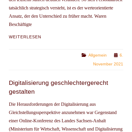
tatsächlich strategisch versteht, ist es der werteorientierte
Ansatz, der den Unterschied zu früher macht. Waren
Beschäftigte
PUBLIKATION:
WEITERLESEN
STRATEGISCHE
PERSONALARBEIT
IN
Categories
Allgemein
6.
DER
November 2021
TRANSFORMATION
–
GLEICHSTELLUNG
Digitalisierung geschlechtergerecht
UND
gestalten
DIVERSITÄT
Die Herausforderungen der Digitalisierung aus
Gleichstellungssperspektive anzunehmen war Gegenstand
einer Online-Konferenz des Landes Sachsen-Anhalt
(Ministerium für Wirtschaft, Wissenschaft und Digitalisierung