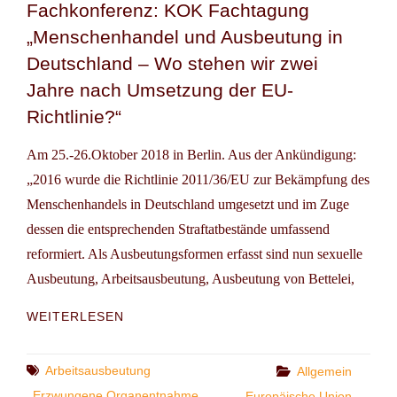
Fachkonferenz: KOK Fachtagung
EU
„Menschenhandel und Ausbeutung in
CHARTA
FÜR
Deutschland – Wo stehen wir zwei
GLEICHSTELLUNG
Jahre nach Umsetzung der EU-
Richtlinie?“
Am 25.-26.Oktober 2018 in Berlin. Aus der Ankündigung:
„2016 wurde die Richtlinie 2011/36/EU zur Bekämpfung des
Menschenhandels in Deutschland umgesetzt und im Zuge
dessen die entsprechenden Straftatbestände umfassend
reformiert. Als Ausbeutungsformen erfasst sind nun sexuelle
Ausbeutung, Arbeitsausbeutung, Ausbeutung von Bettelei,
FACHKONFERENZ:
WEITERLESEN
KOK
FACHTAGUNG
„MENSCHENHANDEL
Tags
Arbeitsausbeutung
Categories
Allgemein
UND
Erzwungene Organentnahme
Europäische Union