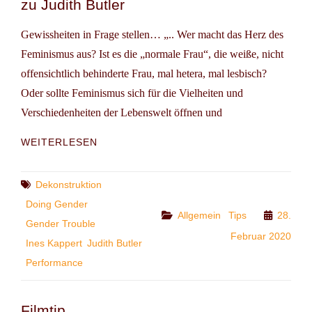
zu Judith Butler
Gewissheiten in Frage stellen… „.. Wer macht das Herz des
Feminismus aus? Ist es die „normale Frau“, die weiße, nicht
offensichtlich behinderte Frau, mal hetera, mal lesbisch?
Oder sollte Feminismus sich für die Vielheiten und
Verschiedenheiten der Lebenswelt öffnen und
30
WEITERLESEN
JAHRE
GENDERTROUBLE
–
Tags
Dekonstruktion
INES
Doing Gender
KAPPERT
Categories
Allgemein
Tips
28.
Gender Trouble
ZU
Februar 2020
JUDITH
Ines Kappert
Judith Butler
BUTLER
Performance
Filmtip