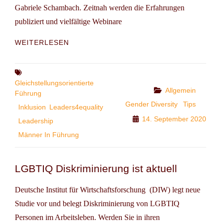
Gabriele Schambach. Zeitnah werden die Erfahrungen
publiziert und vielfältige Webinare
TIP:
WEITERLESEN
LEADERS
FOR
EQUALITY
Tags
Gleichstellungsorientierte
Categories
Allgemein
Führung
Gender Diversity
Tips
Inklusion
Leaders4equality
14. September 2020
Leadership
Männer In Führung
LGBTIQ Diskriminierung ist aktuell
Deutsche Institut für Wirtschaftsforschung (DIW) legt neue
Studie vor und belegt Diskriminierung von LGBTIQ
Personen im Arbeitsleben. Werden Sie in ihren