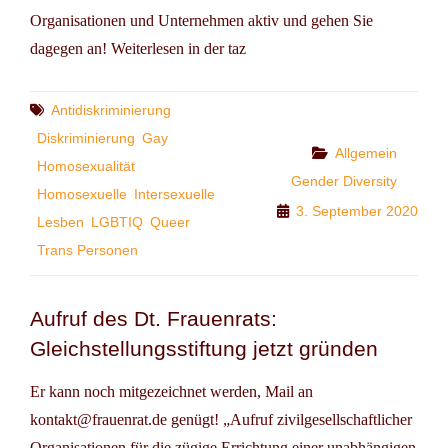
Organisationen und Unternehmen aktiv und gehen Sie
dagegen an! Weiterlesen in der taz
Tags
Antidiskriminierung
Diskriminierung
Gay
Categories
Allgemein
Homosexualität
Gender Diversity
Homosexuelle
Intersexuelle
3. September 2020
Lesben
LGBTIQ
Queer
Trans Personen
Aufruf des Dt. Frauenrats:
Gleichstellungsstiftung jetzt gründen
Er kann noch mitgezeichnet werden, Mail an
kontakt@frauenrat.de genügt! „Aufruf zivilgesellschaftlicher
Organisationen für die zügige Errichtung einer unabhängigen