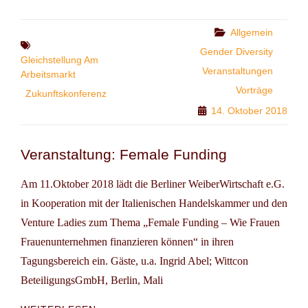
GEMEINSAM
STARK
FÜR
Categories
Allgemein
Tags
GLEICHSTELLUNG
Gender Diversity
Gleichstellung Am
Veranstaltungen
Arbeitsmarkt
Vorträge
Zukunftskonferenz
14. Oktober 2018
Veranstaltung: Female Funding
Am 11.Oktober 2018 lädt die Berliner WeiberWirtschaft e.G.
in Kooperation mit der Italienischen Handelskammer und den
Venture Ladies zum Thema „Female Funding – Wie Frauen
Frauenunternehmen finanzieren können“ in ihren
Tagungsbereich ein. Gäste, u.a. Ingrid Abel; Wittcon
BeteiligungsGmbH, Berlin, Mali
VERANSTALTUNG: