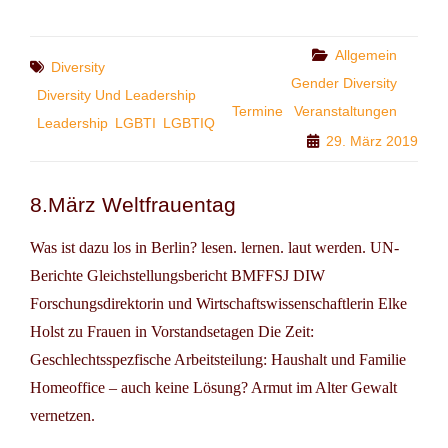
LEADERSHIP
PROGRAMME
DER
Categories
Allgemein
Tags
Diversity
ESCP
Gender Diversity
EUROPE
Diversity Und Leadership
Termine
Veranstaltungen
BUSINESS
Leadership
LGBTI
LGBTIQ
SCHOOL
29. März 2019
8.März Weltfrauentag
Was ist dazu los in Berlin? lesen. lernen. laut werden. UN-
Berichte Gleichstellungsbericht BMFFSJ DIW
Forschungsdirektorin und Wirtschaftswissenschaftlerin Elke
Holst zu Frauen in Vorstandsetagen Die Zeit:
Geschlechtsspezfische Arbeitsteilung: Haushalt und Familie
Homeoffice – auch keine Lösung? Armut im Alter Gewalt
vernetzen.