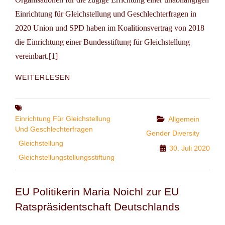
Einrichtung für Gleichstellung und Geschlechterfragen in
2020 Union und SPD haben im Koalitionsvertrag von 2018
die Einrichtung einer Bundesstiftung für Gleichstellung
vereinbart.[1]
AUFRUF
WEITERLESEN
DES
DT.
FRAUENRATS:
Tags
GLEICHSTELLUNGSSTIFTUNG
Einrichtung Für Gleichstellung
Categories
Allgemein
JETZT
Und Geschlechterfragen
Gender Diversity
GRÜNDEN
Gleichstellung
30. Juli 2020
Gleichstellungstellungsstiftung
EU Politikerin Maria Noichl zur EU
Ratspräsidentschaft Deutschlands