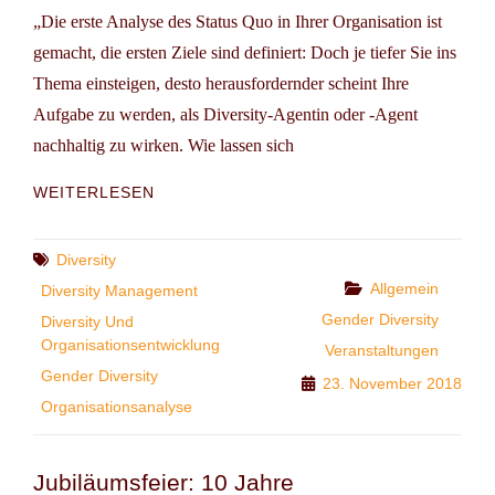
„Die erste Analyse des Status Quo in Ihrer Organisation ist
gemacht, die ersten Ziele sind definiert: Doch je tiefer Sie ins
Thema einsteigen, desto herausfordernder scheint Ihre
Aufgabe zu werden, als Diversity-Agentin oder -Agent
nachhaltig zu wirken. Wie lassen sich
360°
WEITERLESEN
PROGRAMM
DER
KULTURSTIFTUNG
Tags
Diversity
DES
Categories
Allgemein
Diversity Management
BUNDES:
Gender Diversity
Diversity Und
DIVERSITÄTSORIENTIERTE
Organisationsentwicklung
STANDORTBESTIMMUNG
Veranstaltungen
Gender Diversity
23. November 2018
Organisationsanalyse
Jubiläumsfeier: 10 Jahre