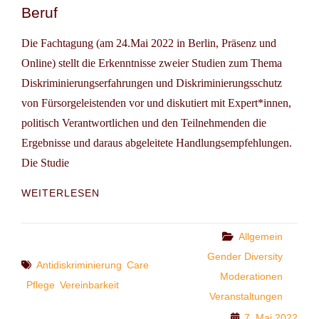
Beruf
Die Fachtagung (am 24.Mai 2022 in Berlin, Präsenz und
Online) stellt die Erkenntnisse zweier Studien zum Thema
Diskriminierungserfahrungen und Diskriminierungsschutz
von Fürsorgeleistenden vor und diskutiert mit Expert*innen,
politisch Verantwortlichen und den Teilnehmenden die
Ergebnisse und daraus abgeleitete Handlungsempfehlungen.
Die Studie
FACHTAGUNG
WEITERLESEN
DER
ANTIDISKRIMINIERUNGSSTELLE
DES
Categories
Allgemein
BUNDES
Gender Diversity
Tags
(ADS):
Antidiskriminierung
Care
Moderationen
ELTERN
Pflege
Vereinbarkeit
UND
Veranstaltungen
PFLEGENDE
7. Mai 2022