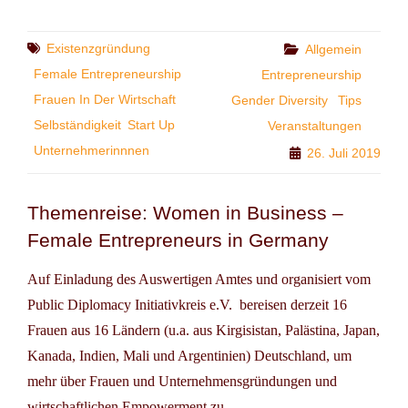
AN
DER
SPREE
Tags
Existenzgründung
Categories
Allgemein
Female Entrepreneurship
Entrepreneurship
Frauen In Der Wirtschaft
Gender Diversity
Tips
Selbständigkeit
Start Up
Veranstaltungen
Unternehmerinnnen
26. Juli 2019
Themenreise: Women in Business –
Female Entrepreneurs in Germany
Auf Einladung des Auswertigen Amtes und organisiert vom
Public Diplomacy Initiativkreis e.V. bereisen derzeit 16
Frauen aus 16 Ländern (u.a. aus Kirgisistan, Palästina, Japan,
Kanada, Indien, Mali und Argentinien) Deutschland, um
mehr über Frauen und Unternehmensgründungen und
wirtschaftlichen Empowerment zu