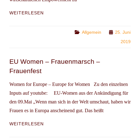
THEMENREISE:
WEITERLESEN
WOMEN
IN
BUSINESS
Categories
Allgemein
25. Juni
–
2019
FEMALE
ENTREPRENEURS
IN
EU Women – Frauenmarsch –
GERMANY
Frauenfest
Women for Europe – Europe for Women Zu den einzelnen
Inputs auf youtube: EU-Women aus der Ankündigung für
den 09.Mai „Wenn man sich in der Welt umschaut, haben wir
Frauen es in Europa anscheinend gut. Das heißt
EU
WEITERLESEN
WOMEN
–