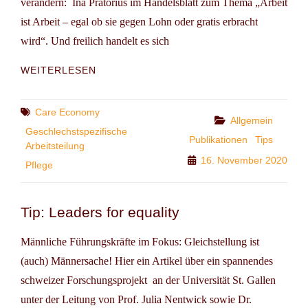
verändern: Ina Prätorius im Handelsblatt zum Thema „Arbeit
ist Arbeit – egal ob sie gegen Lohn oder gratis erbracht
wird“. Und freilich handelt es sich
INA
WEITERLESEN
PRÄTORIUS
IM
HANDELSBLATT:
Tags
Care Economy
Categories
Allgemein
ARBEIT
Geschlechstspezifische
IST
Publikationen
Tips
Arbeitsteilung
ARBEIT
16. November 2020
Pflege
Tip: Leaders for equality
Männliche Führungskräfte im Fokus: Gleichstellung ist
(auch) Männersache! Hier ein Artikel über ein spannendes
schweizer Forschungsprojekt an der Universität St. Gallen
unter der Leitung von Prof. Julia Nentwick sowie Dr.