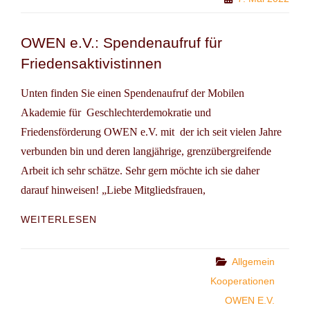
ANGEHÖRIGE
VOR
DISKRIMINIERUNG
OWEN e.V.: Spendenaufruf für
SCHÜTZEN!
Friedensaktivistinnen
ZUR
VEREINBARKEIT
VON
Unten finden Sie einen Spendenaufruf der Mobilen
FÜRSORGEPFLICHTEN
Akademie für Geschlechterdemokratie und
UND
Friedensförderung OWEN e.V. mit der ich seit vielen Jahre
BERUF
verbunden bin und deren langjährige, grenzübergreifende
Arbeit ich sehr schätze. Sehr gern möchte ich sie daher
darauf hinweisen! „Liebe Mitgliedsfrauen,
OWEN
WEITERLESEN
E.V.:
SPENDENAUFRUF
FÜR
Categories
Allgemein
FRIEDENSAKTIVISTINNEN
Kooperationen
OWEN E.V.