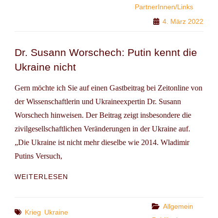
PartnerInnen/Links
4. März 2022
Dr. Susann Worschech: Putin kennt die
Ukraine nicht
Gern möchte ich Sie auf einen Gastbeitrag bei Zeitonline von
der Wissenschaftlerin und Ukraineexpertin Dr. Susann
Worschech hinweisen. Der Beitrag zeigt insbesondere die
zivilgesellschaftlichen Veränderungen in der Ukraine auf.
„Die Ukraine ist nicht mehr dieselbe wie 2014. Wladimir
Putins Versuch,
DR.
WEITERLESEN
SUSANN
WORSCHECH:
PUTIN
Categories
Allgemein
Tags
Krieg
Ukraine
KENNT