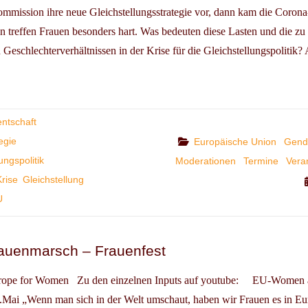
mmission ihre neue Gleichstellungsstrategie vor, dann kam die Corona
n treffen Frauen besonders hart. Was bedeuten diese Lasten und die z
 Geschlechterverhältnissen in der Krise für die Gleichstellungspolitik
RTINNENGESPRÄCH:
:
CHSTELLUNG
ntschaft
egie
Categories
Europäische Union
Gende
N
ungspolitik
Moderationen
Termine
Vera
NA
rise
Gleichstellung
U
uenmarsch – Frauenfest
rope for Women Zu den einzelnen Inputs auf youtube: EU-Women 
Mai „Wenn man sich in der Welt umschaut, haben wir Frauen es in Eu