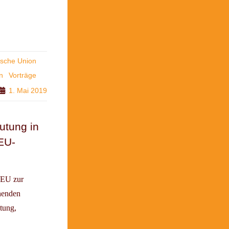
ische Union
n
Vorträge
1. Mai 2019
utung in
EU-
/EU zur
henden
tung,