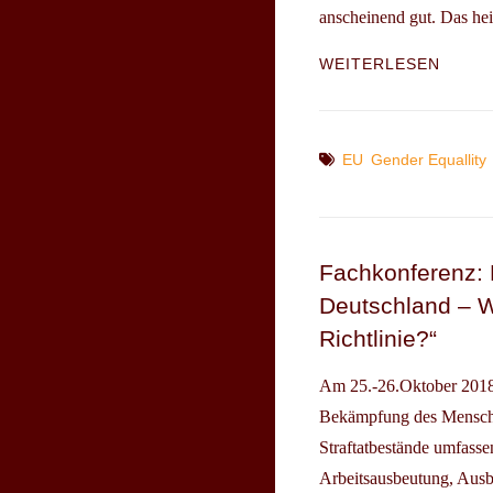
anscheinend gut. Das hei
EU
WEITERLESEN
WOME
–
FRAU
–
Tags
EU
Gender Equallity
FRAU
Fachkonferenz:
Deutschland – W
Richtlinie?“
Am 25.-26.Oktober 2018 
Bekämpfung des Mensche
Straftatbestände umfasse
Arbeitsausbeutung, Ausb