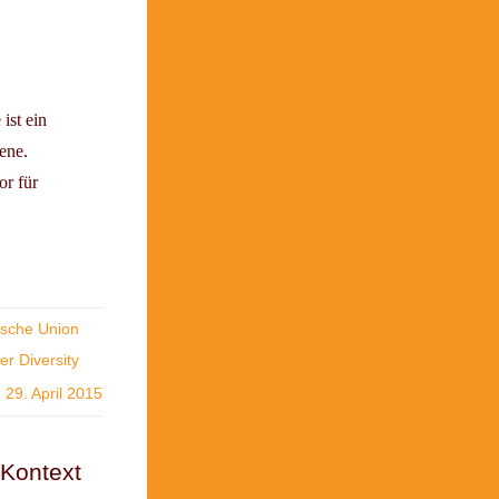
ist ein
ene.
or für
ische Union
r Diversity
29. April 2015
 Kontext