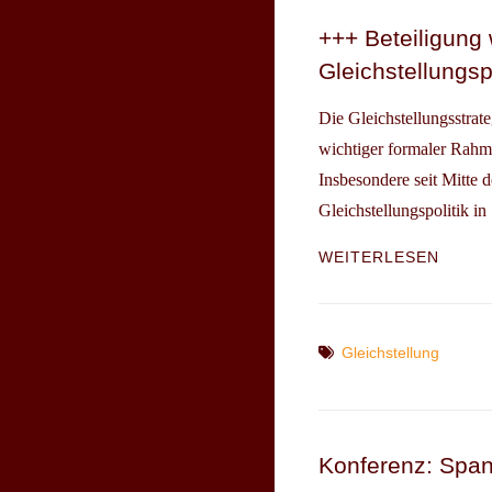
+++ Beteiligung 
Gleichstellungsp
Die Gleichstellungsstrat
wichtiger formaler Rahme
Insbesondere seit Mitte
Gleichstellungspolitik in
+++
WEITERLESEN
BETEI
WICHT
–
KONS
Tags
Gleichstellung
ZU
EU-
GLEIC
++
Konferenz: Span