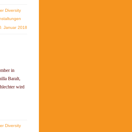
r Diversity
nstaltungen
0. Januar 2018
ember in
lla Baralt,
hlechter wird
r Diversity