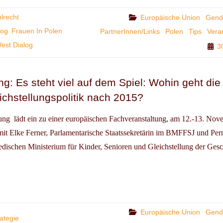
lrecht
Categories
Europäische Union
Gende
log
Frauen In Polen
PartnerInnen/Links
Polen
Tips
Vera
.100
est Dialog
3
E
ENWAHLRECHT
,
g: Es steht viel auf dem Spiel: Wohin geht die
SCHLAND
ichstellungspolitik nach 2015?
EN
tung lädt ein zu einer europäischen Fachveranstaltung, am 12.-13. Nov
it Elke Ferner, Parlamentarische Staatssekretärin im BMFFSJ und Perni
edischen Ministerium für Kinder, Senioren und Gleichstellung der Gesc
VERANSTALTUNG:
T
Categories
Europäische Union
Gende
ategie