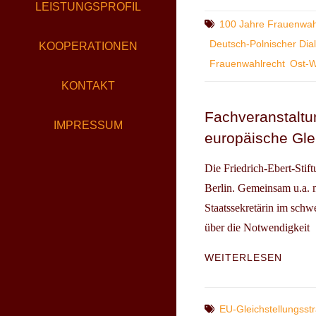
LEISTUNGSPROFIL
JUMP
OVER
Tags
100 Jahre Frauenwah
THE
Deutsch-Polnischer Dia
KOOPERATIONEN
WALL…
Frauenwahlrecht
Ost-W
JAHR
FRAU
KONTAKT
IN
POLEN
Fachveranstaltun
IMPRESSUM
DEUT
europäische Gle
UND
LITAU
Die Friedrich-Ebert-Stif
Berlin. Gemeinsam u.a. m
Staatssekretärin im schw
über die Notwendigkeit
FACH
WEITERLESEN
ES
STEH
VIEL
Tags
EU-Gleichstellungsstr
AUF