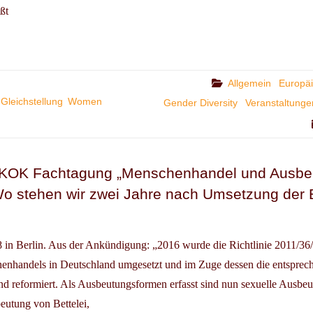
ßt
N
ENMARSCH
Categories
Allgemein
Europä
Gleichstellung
Women
Gender Diversity
Veranstaltunge
ENFEST
 KOK Fachtagung „Menschenhandel und Ausbe
o stehen wir zwei Jahre nach Umsetzung der 
in Berlin. Aus der Ankündigung: „2016 wurde die Richtlinie 2011/36
nhandels in Deutschland umgesetzt und im Zuge dessen die entsprec
nd reformiert. Als Ausbeutungsformen erfasst sind nun sexuelle Ausbeu
eutung von Bettelei,