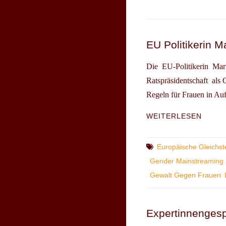
DEUT
POLN
KONT
EU Politikerin M
Die EU-Politikerin Maria
Ratspräsidentschaft als
Regeln für Frauen in Auf
EU
WEITERLESEN
POLIT
MARIA
NOICH
Tags
Europäische Gleichste
ZUR
Gender Mainstreaming
EU
Gewalt Gegen Frauen
RATS
DEUT
Expertinnengespr