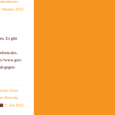
derationen
. Oktober 2015
n. Es gibt
reform-des-
tp://www.gwi-
alt-gegen-
ische Union
r Diversity
7. Juli 2015