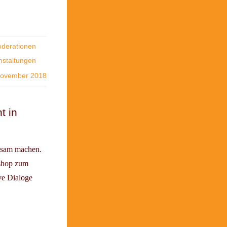
derationen
nstaltungen
November 2018
t in
ksam machen.
kshop zum
ve Dialoge