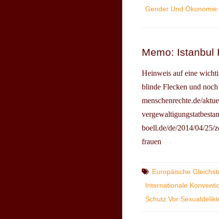
DEM
Gender Und Ökonomie
SPIEL:
WOHI
GEHT
DIE
Memo: Istanbul 
EURO
GLEIC
Heinweis auf eine wicht
NACH
blinde Flecken und noch h
2015?
menschenrechte.de/aktue
vergewaltigungstatbestan
boell.de/de/2014/04/25/
frauen
Tags
Europäische Gleichste
Internationale Konvent
Schutz Vor Sexualdelikt