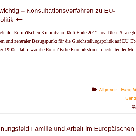
wichtig – Konsultationsverfahren zu EU-
olitik ++
egie der Europäischen Kommission läuft Ende 2015 aus. Diese Strategie 
n und zentraler Bezugspunkt für die Gleichstellungspolitik auf EU-Eb
 der 1990er Jahre war die Europäische Kommission ein bedeutender Mot
LIGUNG
IG
Categories
Allgemein
Europä
ULTATIONSVERFAHREN
Gende
HSTELLUNGSPOLITIK
nungsfeld Familie und Arbeit im Europäischen