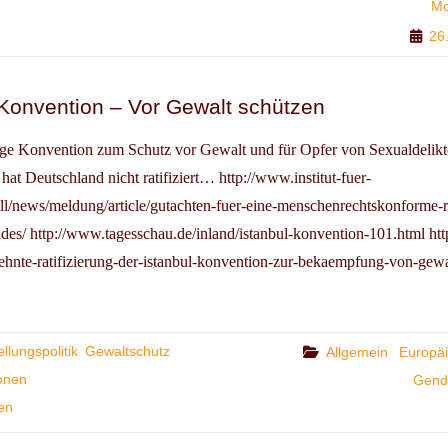
Mo
26
N
Konvention – Vor Gewalt schützen
PÄISCHE
HSTELLUNGSPOLITIK
ige Konvention zum Schutz vor Gewalt und für Opfer von Sexualdelikte
at Deutschland nicht ratifiziert… http://www.institut-fuer-
ll/news/meldung/article/gutachten-fuer-eine-menschenrechtskonforme-
des/ http://www.tagesschau.de/inland/istanbul-konvention-101.html ht
zehnte-ratifizierung-der-istanbul-konvention-zur-bekaempfung-von-gew
llungspolitik
Gewaltschutz
Categories
Allgemein
Europä
ionen
Gende
en