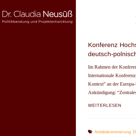
Skip
to
content
DR. CLAUDIA NEUSÜSS
Politikberatung und Projektentwicklung
Konferenz Hochsc
deutsch-polnisc
Im Rahmen der Konferenz
Internationale Konferenz
Kontext” an der Europa-U
Ankündigung: “Zentrale
KONF
WEITERLESEN
HOCHS
GEREC
UND
ANTID
Tags
Antidiskriminierung
D
IM