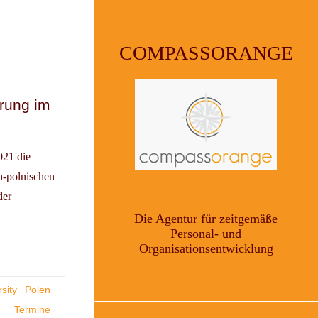
COMPASSORANGE
erung im
021 die
h-polnischen
der
Die Agentur für zeitgemäße
Personal- und
Organisationsentwicklung
sity
Polen
Termine