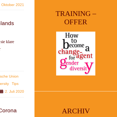
. Oktober 2021
TRAINING –
OFFER
hlands
sie klare
r
ische Union
ersity
Tips
2. Juli 2020
ARCHIV
 Corona