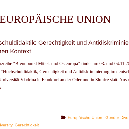
EUROPÄISCHE UNION
huldidaktik: Gerechtigkeit und Antidiskrimini
hen Kontext
reihe “Brennpunkt Mittel- und Osteuropa” findet am 03. und 04.11.2
 “Hochschuldidaktik, Gerechtigkeit und Antidiskriminierung im deutsc
niversität Viadrina in Frankfurt an der Oder und in Slubice statt. Aus 
s
ERENZ
CHULDIDAKTIK:
HTIGKEIT
Categories
Europäische Union
Gender Diver
ISKRIMINIERUNG
iversity
Gerechtigkeit