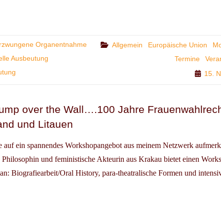
KONFERENZ:
TAGUNG
SCHENHANDEL
rzwungene Organentnahme
Categories
Allgemein
Europäische Union
Mo
lle Ausbeutung
Termine
Vera
EUTUNG
utung
15. 
SCHLAND
ump over the Wall….100 Jahre Frauenwahlrech
EN
and und Litauen
ie auf ein spannendes Workshopangebot aus meinem Netzwerk aufmer
E
Philosophin und feministische Akteurin aus Krakau bietet einen Wor
TZUNG
: Biografiearbeit/Oral History, para-theatralische Formen und intensi
LINIE?“
SHOP