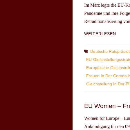
Im März legte die EU-Ko
Pandemie und ihre Folge
Retraditionalisierung von
EXPE
WEITERLESEN
FAIR
SHARE
GLEI
Tags
Deutsche Ratspräside
IN
EU-Gleichstellungsstrat
ZEITE
Europäische Gleichstell
VON
CORO
Frauen In Der Corona-K
Gleichstellung In Der E
EU Women – Fra
Women for Europe – Eu
Ankündigung für den 09.