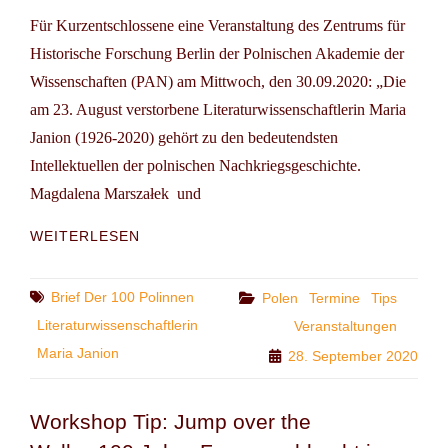
Für Kurzentschlossene eine Veranstaltung des Zentrums für
Historische Forschung Berlin der Polnischen Akademie der
Wissenschaften (PAN) am Mittwoch, den 30.09.2020: „Die
am 23. August verstorbene Literaturwissenschaftlerin Maria
Janion (1926-2020) gehört zu den bedeutendsten
Intellektuellen der polnischen Nachkriegsgeschichte.
Magdalena Marszałek und
TIP:
WEITERLESEN
HOMMAGE
AN
MARIA
Tags
Brief Der 100 Polinnen
Categories
Polen
Termine
Tips
JANION.
Literaturwissenschaftlerin
Veranstaltungen
EIN
Maria Janion
28. September 2020
(ONLINE-)GESPRÄCH
ÜBER
EINE
Workshop Tip: Jump over the
EINGREIFENDE
DENKERIN