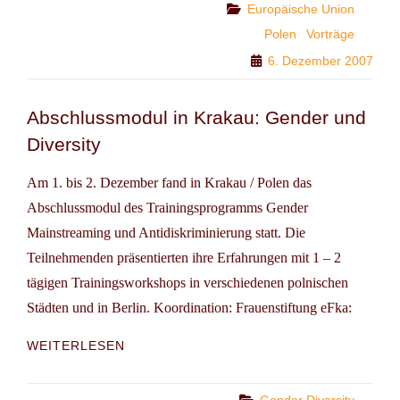
TOLERANZ,
Categories
Europäische Union
RESPEKT
Polen
Vorträge
UND
6. Dezember 2007
ACHTUNG
Abschlussmodul in Krakau: Gender und
Diversity
Am 1. bis 2. Dezember fand in Krakau / Polen das
Abschlussmodul des Trainingsprogramms Gender
Mainstreaming und Antidiskriminierung statt. Die
Teilnehmenden präsentierten ihre Erfahrungen mit 1 – 2
tägigen Trainingsworkshops in verschiedenen polnischen
Städten und in Berlin. Koordination: Frauenstiftung eFka:
ABSCHLUSSMODUL
WEITERLESEN
IN
KRAKAU:
GENDER
Categories
Gender Diversity