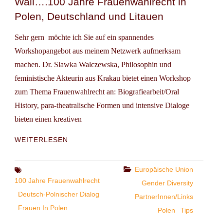
Wall….100 Jahre Frauenwahlrecht in
AUS
Polen, Deutschland und Litauen
POLEN
Sehr gern möchte ich Sie auf ein spannendes
Workshopangebot aus meinem Netzwerk aufmerksam
machen. Dr. Slawka Walczewska, Philosophin und
feministische Akteurin aus Krakau bietet einen Workshop
zum Thema Frauenwahlrecht an: Biografiearbeit/Oral
History, para-theatralische Formen und intensive Dialoge
bieten einen kreativen
WORKSHOP
WEITERLESEN
TIP:
JUMP
OVER
Categories
Europäische Union
Tags
THE
100 Jahre Frauenwahlrecht
Gender Diversity
WALL….100
Deutsch-Polnischer Dialog
PartnerInnen/Links
JAHRE
Frauen In Polen
FRAUENWAHLRECHT
Polen
Tips