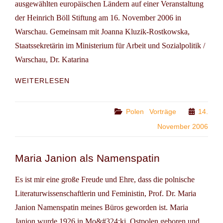
ausgewählten europäischen Ländern auf einer Veranstaltung
der Heinrich Böll Stiftung am 16. November 2006 in
Warschau. Gemeinsam mit Joanna Kluzik-Rostkowska,
Staatssekretärin im Ministerium für Arbeit und Sozialpolitik /
Warschau, Dr. Katarina
WARSCHAU:
WEITERLESEN
FAMILIENPOLITIK
HEUTE
UND
Categories
Polen
Vorträge
14.
MORGEN
November 2006
Maria Janion als Namenspatin
Es ist mir eine große Freude und Ehre, dass die polnische
Literaturwissenschaftlerin und Feministin, Prof. Dr. Maria
Janion Namenspatin meines Büros geworden ist. Maria
Janion wurde 1926 in Mo&#324;ki, Ostpolen geboren und