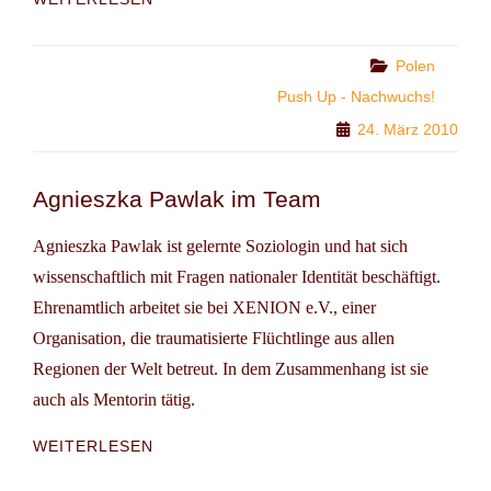
MIT
DR.
KINGA
Categories
Polen
DUNIN
Push Up - Nachwuchs!
24. März 2010
Agnieszka Pawlak im Team
Agnieszka Pawlak ist gelernte Soziologin und hat sich
wissenschaftlich mit Fragen nationaler Identität beschäftigt.
Ehrenamtlich arbeitet sie bei XENION e.V., einer
Organisation, die traumatisierte Flüchtlinge aus allen
Regionen der Welt betreut. In dem Zusammenhang ist sie
auch als Mentorin tätig.
AGNIESZKA
WEITERLESEN
PAWLAK
IM