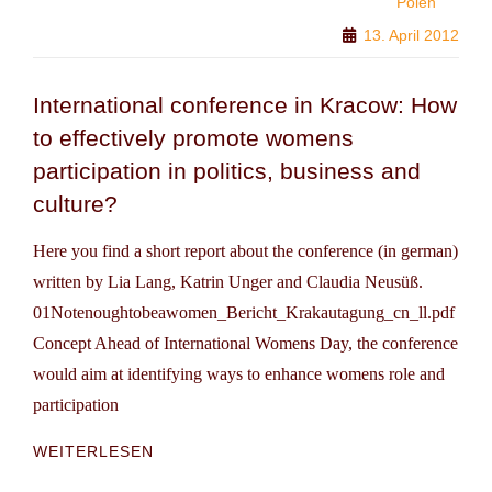
Polen
JUMP
13. April 2012
OVER
THE
WALL
International conference in Kracow: How
to effectively promote womens
participation in politics, business and
culture?
Here you find a short report about the conference (in german)
written by Lia Lang, Katrin Unger and Claudia Neusüß.
01Notenoughtobeawomen_Bericht_Krakautagung_cn_ll.pdf
Concept Ahead of International Womens Day, the conference
would aim at identifying ways to enhance womens role and
participation
INTERNATIONAL
WEITERLESEN
CONFERENCE
IN