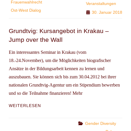
IN
Frauenwahlrecht
Veranstaltungen
POLEN,
Ost-West Dialog
30. Januar 2018
DEUTSCHLAND
UND
LITAUEN
Grundtvig: Kursangebot in Krakau –
Jump over the Wall
Ein interessantes Seminar in Krakau (vom
18.-24.November), um die Möglichkeiten biografischer
Ansätze in der Bildungsarbeit kennen zu lernen und
auszubauen. Sie können sich bis zum 30.04.2012 bei ihrer
nationalen Grundtvig-Agentur um ein Stipendium bewerben
und so die Teilnahme finanzieren! Mehr
GRUNDTVIG:
WEITERLESEN
KURSANGEBOT
IN
KRAKAU
Categories
Gender Diversity
–