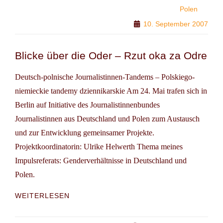
A
Polen
CHANGE
10. September 2007
AGENT
FOR
GENDER
Blicke über die Oder – Rzut oka za Odre
AND
DIVERSITY
Deutsch-polnische Journalistinnen-Tandems – Polskiego-
niemieckie tandemy dziennikarskie Am 24. Mai trafen sich in
Berlin auf Initiative des Journalistinnenbundes
Journalistinnen aus Deutschland und Polen zum Austausch
und zur Entwicklung gemeinsamer Projekte.
Projektkoordinatorin: Ulrike Helwerth Thema meines
Impulsreferats: Genderverhältnisse in Deutschland und
Polen.
BLICKE
WEITERLESEN
ÜBER
DIE