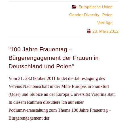
KRACOW:
Categories
Europäische Union
HOW
Gender Diversity
Polen
TO
Vorträge
EFFECTIVELY
PROMOTE
28. März 2012
WOMENS
PARTICIPATION
IN
"100 Jahre Frauentag –
POLITICS,
Bürgerengagement der Frauen in
BUSINESS
Deutschland und Polen"
AND
CULTURE?
Vom 21.-23.Oktober 2011 findet die Jahrestagung des
Vereins Nachbarschaft in der Mitte Europas in Frankfurt
(Oder) und Slubice an der Europa Universität Viadrina statt.
In diesem Rahmen diskutiere ich auf einer
Podiumsveranstaltung zum Thema 100 Jahre Frauentag –
Bürgerengagement der