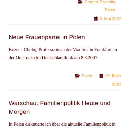
ODER
Categories
Gender Diversity
–
Polen
RZUT
3. Mai 2007
OKA
ZA
ODRE
Neue Frauenpartei in Polen
Bozena Choluj, Professorin an der Viadrina in Frankfurt an
der Oder dazu im Deutschlandfunk am 8.3.2007.
Categories
Polen
15. März
2007
Warschau: Familienpolitik Heute und
Morgen
In Polen diskutierte ich über die aktuelle Familienpolitik in