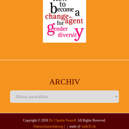
ARCHIV
Archiv
Copyright © 2026
Dr. Claudia Neusüß
. All Rights Reserved.
Datenschutzerklärung
| | made @
stelle32.de