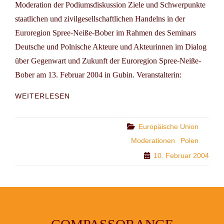
Moderation der Podiumsdiskussion Ziele und Schwerpunkte
staatlichen und zivilgesellschaftlichen Handelns in der
Euroregion Spree-Neiße-Bober im Rahmen des Seminars
Deutsche und Polnische Akteure und Akteurinnen im Dialog
über Gegenwart und Zukunft der Euroregion Spree-Neiße-
Bober am 13. Februar 2004 in Gubin. Veranstalterin:
DEUTSCHE
WEITERLESEN
UND
POLNISCHE
AKTEURE
Categories
Europäische Union
IM
Moderationen
Polen
DIALOG
10. Februar 2004