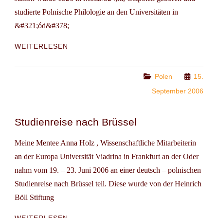
studierte Polnische Philologie an den Universitäten in
&#321;ód&#378;
MARIA
WEITERLESEN
JANION
ALS
NAMENSPATIN
Categories
Polen
15.
September 2006
Studienreise nach Brüssel
Meine Mentee Anna Holz , Wissenschaftliche Mitarbeiterin
an der Europa Universität Viadrina in Frankfurt an der Oder
nahm vom 19. – 23. Juni 2006 an einer deutsch – polnischen
Studienreise nach Brüssel teil. Diese wurde von der Heinrich
Böll Stiftung
STUDIENREISE
WEITERLESEN