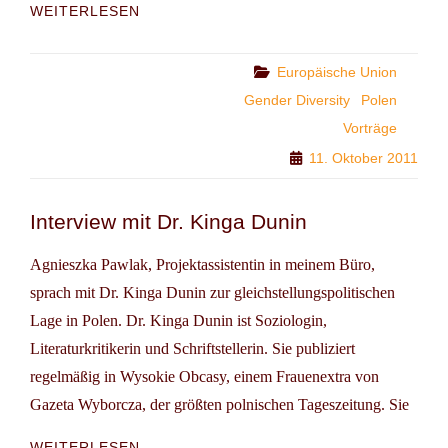
"100
WEITERLESEN
JAHRE
FRAUENTAG
–
Categories
Europäische Union
BÜRGERENGAGEMENT
Gender Diversity
Polen
DER
Vorträge
FRAUEN
IN
11. Oktober 2011
DEUTSCHLAND
UND
POLEN"
Interview mit Dr. Kinga Dunin
Agnieszka Pawlak, Projektassistentin in meinem Büro,
sprach mit Dr. Kinga Dunin zur gleichstellungspolitischen
Lage in Polen. Dr. Kinga Dunin ist Soziologin,
Literaturkritikerin und Schriftstellerin. Sie publiziert
regelmäßig in Wysokie Obcasy, einem Frauenextra von
Gazeta Wyborcza, der größten polnischen Tageszeitung. Sie
INTERVIEW
WEITERLESEN