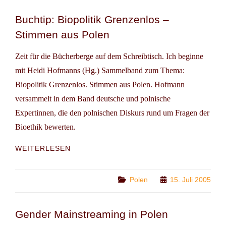
Buchtip: Biopolitik Grenzenlos –
Stimmen aus Polen
Zeit für die Bücherberge auf dem Schreibtisch. Ich beginne
mit Heidi Hofmanns (Hg.) Sammelband zum Thema:
Biopolitik Grenzenlos. Stimmen aus Polen. Hofmann
versammelt in dem Band deutsche und polnische
Expertinnen, die den polnischen Diskurs rund um Fragen der
Bioethik bewerten.
BUCHTIP:
WEITERLESEN
BIOPOLITIK
GRENZENLOS
–
Categories
Polen
15. Juli 2005
STIMMEN
AUS
POLEN
Gender Mainstreaming in Polen