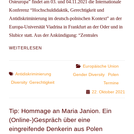
Osteuropa” findet am 03. und 04.11.2021 die Internationale
Konferenz “Hochschuldidaktik, Gerechtigkeit und
Antidiskriminierung im deutsch-polnischen Kontext” an der
Europa-Universität Viadrina in Frankfurt an der Oder und in
Slubice statt. Aus der Ankündigung: “Zentrales
KONFERENZ
WEITERLESEN
HOCHSCHULDIDAKTIK:
GERECHTIGKEIT
UND
Categories
Europäische Union
ANTIDISKRIMINIERUNG
Tags
Antidiskriminierung
Gender Diversity
Polen
IM
Diversity
Gerechtigkeit
Termine
DEUTSCH-
POLNISCHEN
22. Oktober 2021
KONTEXT
Tip: Hommage an Maria Janion. Ein
(Online-)Gespräch über eine
eingreifende Denkerin aus Polen