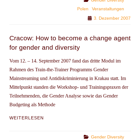
UND
Polen
Veranstaltungen
DIVERSITY
3. Dezember 2007
Cracow: How to become a change agent
for gender and diversity
Vom 12. – 14. September 2007 fand das dritte Modul im
Rahmen des Train-the-Trainer Programms Gender
Mainstreaming und Antidiskriminierung in Krakau statt. Im
Mittelpunkt standen die Workshop- und Trainingspraxen der
Teilnehmenden, die Gender Analyse sowie das Gender
Budgeting als Methode
CRACOW:
WEITERLESEN
HOW
TO
BECOME
Categories
Gender Diversity