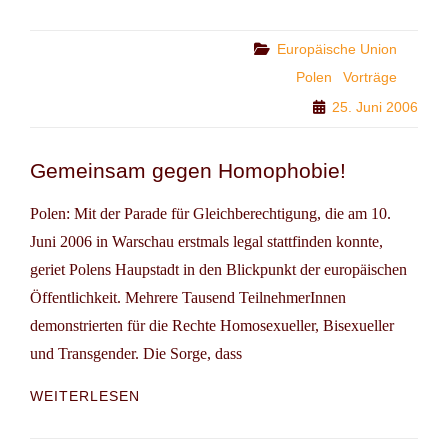
SEMINAR
IN
WARSCHAU
Categories
Europäische Union
Polen
Vorträge
25. Juni 2006
Gemeinsam gegen Homophobie!
Polen: Mit der Parade für Gleichberechtigung, die am 10.
Juni 2006 in Warschau erstmals legal stattfinden konnte,
geriet Polens Haupstadt in den Blickpunkt der europäischen
Öffentlichkeit. Mehrere Tausend TeilnehmerInnen
demonstrierten für die Rechte Homosexueller, Bisexueller
und Transgender. Die Sorge, dass
GEMEINSAM
WEITERLESEN
GEGEN
HOMOPHOBIE!