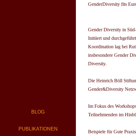
GenderDiversity fits Eur
Gender Diversity in Süd
Initiiert und durchgefü
Koordination lag bei
Rut
insbesondere Gender Div
Diversity.
Die Heinrich Böll Stiftu
Gender&Diversity Netzwe
Im Fokus des Workshops 
BLOG
Teilnehmenden im Hinbli
PUBLIKATIONEN
Beispiele für Gute Praxi