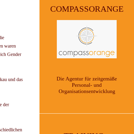
COMPASSORANGE
die
pen waren
eich Gender
Die Agentur für zeitgemäße
akau und das
Personal- und
Organisationsentwicklung
e der
schiedlichen