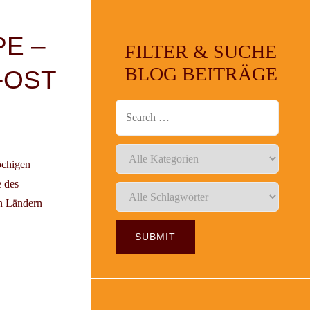
E –
FILTER & SUCHE
BLOG BEITRÄGE
-OST
öchigen
e des
en Ländern