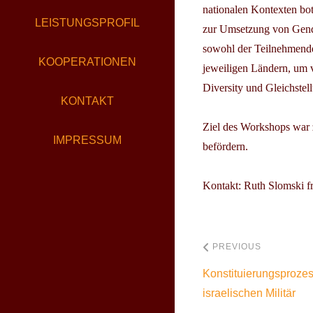
nationalen Kontexten bot
LEISTUNGSPROFIL
zur Umsetzung von Gende
sowohl der Teilnehmende
KOOPERATIONEN
jeweiligen Ländern, um 
Diversity und Gleichstel
KONTAKT
Ziel des Workshops war 
IMPRESSUM
befördern.
Kontakt:
Ruth Slomski
f
PREVIOUS
Konstituierungsproze
israelischen Militär