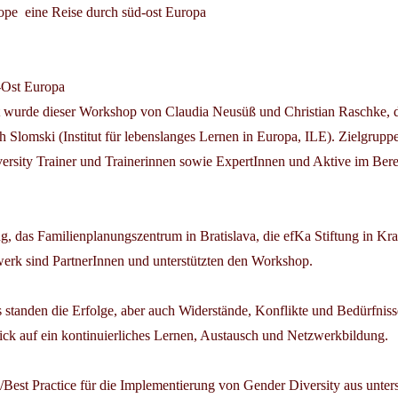
ope  eine Reise durch süd-ost Europa
-Ost Europa
hrt wurde dieser Workshop von
Claudia Neusüß
und
Christian Raschke
, 
h Slomski
(Institut für lebenslanges Lernen in Europa, ILE). Zielgrup
ersity Trainer und Trainerinnen sowie ExpertInnen und Aktive im Ber
ng, das Familienplanungszentrum in Bratislava, die efKa Stiftung in Kr
rk sind PartnerInnen und unterstützten den Workshop.
standen die Erfolge, aber auch Widerstände, Konflikte und Bedürfniss
ck auf ein kontinuierliches Lernen, Austausch und Netzwerkbildung.
s/Best Practice für die Implementierung von Gender Diversity aus unter