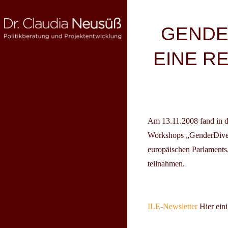
Skip
to
Beitragsnav
GENDE
content
EINE R
DR. CLAUDIA NEUSÜSS
Politikberatung und Projektentwicklung
Am
13.11.2008
fand in 
Workshops
„GenderDiver
europäischen Parlaments
teilnahmen.
ILE-Newsletter
Hier ein