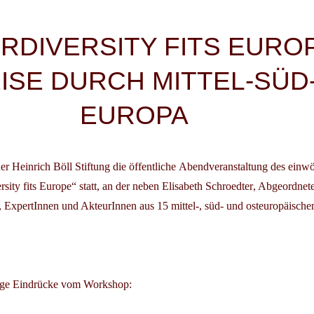
igation
RDIVERSITY FITS EUROP
EISE DURCH MITTEL-SÜD
EUROPA
der Heinrich Böll Stiftung die öffentliche
Abendveranstaltung
des einw
sity fits Europe“
statt, an der neben
Elisabeth Schroedter
, Abgeordnet
,
ExpertInnen und AkteurInnen aus 15 mittel-, süd- und osteuropäisch
ige Eindrücke vom Workshop: