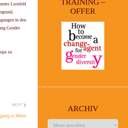
TRAINING –
gnetes Lernfeld
OFFER
ergrund,
ngungen in den
tung Gender
ropa zu
NEXT
ARCHIV
gang in Wien
Archiv