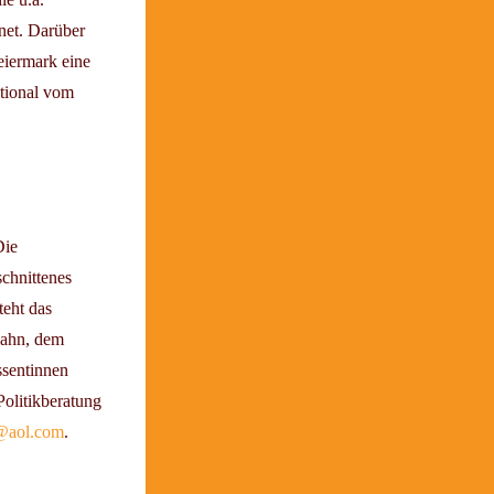
net. Darüber
eiermark eine
tional vom
Die
schnittenes
teht das
zahn, dem
ssentinnen
Politikberatung
@aol.com
.