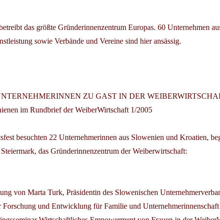
betreibt das größte Gründerinnenzentrum Europas. 60 Unternehmen au
stleistung sowie Verbände und Vereine sind hier ansässig.
NTERNEHMERINNEN ZU GAST IN DER WEIBERWIRTSCHA
hienen im Rundbrief der WeiberWirtschaft 1/2005
fest besuchten 22 Unternehmerinnen aus Slowenien und Kroatien, beg
 Steiermark, das Gründerinnenzentrum der Weiberwirtschaft:
itung von Marta Turk, Präsidentin des Slowenischen Unternehmerverba
 für Forschung und Entwicklung für Familie und Unternehmerinnenschaft 
ngsseminar Wirtschaftliches Empowerment von Frauen in der WeiberWir