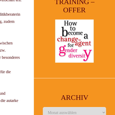
TRAINING –
OFFER
itikberaterin
ng, zudem
zwischen
bzw.
r besonderes
für die
 und
ARCHIV
die autarke
Archiv