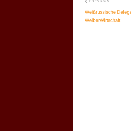
PREVIOUS
Weißrussische Delegat
WeiberWirtschaft