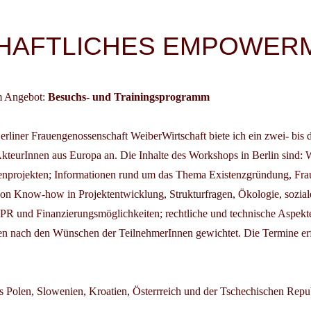
igation
HAFTLICHES EMPOWER
em Angebot:
Besuchs- und Trainingsprogramm
erliner Frauengenossenschaft WeiberWirtschaft biete ich ein zwei- bis d
kteurInnen aus Europa an.
Die Inhalte des Workshops in Berlin sind: W
projekten; Informationen rund um das Thema Existenzgründung, Fra
von Know-how in Projektentwicklung, Strukturfragen, Ökologie, sozial
, PR und Finanzierungsmöglichkeiten; rechtliche und technische Aspek
n nach den Wünschen der TeilnehmerInnen gewichtet. Die Termine erf
s Polen, Slowenien, Kroatien, Österrreich und der Tschechischen Repu