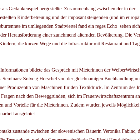
 als Gedankenspiel hergestellte  Zusammenhang zwischen der in der
estellten Kinderbetreuung und der imposant steigenden (und im europä
burtenrate im umliegenden Stadtviertel fand ein reges Echo  sehen sic
or der Herausforderung einer zunehmend alternden Bevölkerung. Die V
Kindern, die kurzen Wege und die Infrastruktur mit Restaurant und Ta
 Informationen bildete das Gespräch mit Mieterinnen der WeiberWirtsch
 Seminars: Solveig Herschel von der gleichnamigen Buchhandlung un
er Produzentin von Maschinen für den Textildruck. Im Zentrum des In
ie Fragen nach den Beweggründen, sich im Frauenwirtschaftszentrum an
en und Vorteile für die Mieterinnen. Zudem wurden jeweils Möglichkei
arbeit ausgelotet.
ontakt zustande zwischen der slowenischen Bäuerin Veronika Fabinc, d
ür Tees anbaut, und der Genossenschaftlerin Dr. Birgit Henrichfreise, d