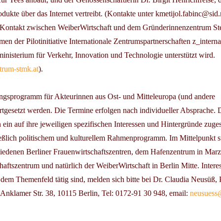
ukte über das Internet vertreibt. (Kontakte unter kmetijol.fabinc@sid.
 Kontakt zwischen WeiberWirtschaft und dem Gründerinnenzentrum St
n der Pilotinitiative Internationale Zentrumspartnerschaften z_interna
inisterium für Verkehr, Innovation und Technologie unterstützt wird.
rum-stmk.at
).
ngsprogramm für Akteurinnen aus Ost- und Mitteleuropa (und andere
ortgesetzt werden. Die Termine erfolgen nach individueller Absprache. 
 ein auf ihre jeweiligen spezifischen Interessen und Hintergründe zuge
eßlich politischem und kulturellem Rahmenprogramm. Im Mittelpunkt s
iedenen Berliner Frauenwirtschaftszentren, dem Hafenzentrum in Mar
aftszentrum und natürlich der WeiberWirtschaft in Berlin Mitte. Intere
n dem Themenfeld tätig sind, melden sich bitte bei Dr. Claudia Neusüß, 
Anklamer Str. 38, 10115 Berlin, Tel: 0172-91 30 948, email:
neusuess