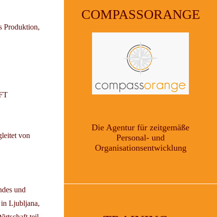
COMPASSORANGE
s Produktion,
FT
Die Agentur für zeitgemäße
leitet von
Personal- und
Organisationsentwicklung
ndes und
in Ljubljana,
tschaft teil.