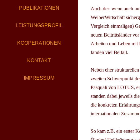
PUBLIKATIONEN
Auch der  wenn auch nur
WeiberWirtschaft sicherg
LEISTUNGSPROFIL
Vergleich einmaligen) Ge
neuen Beitrittsländer v
KOOPERATIONEN
Arbeiten und Leben mit 
fanden viel Beifall.
KONTAKT
Neben eher strukturellen
IMPRESSUM
zweiten Schwerpunkt des
Pasquali von LOTUS, ein
standen dabei jeweils d
die konkreten Erfahrung
internationalen Zusammen
So kam z.B. ein erster K
Ökohof Heilkräuter u.a. f