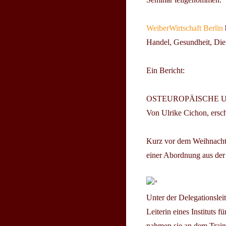
WeiberWirtschaft Berlin
Handel, Gesundheit, Dien
Ein Bericht:
OSTEUROPÄISCHE U
Von Ulrike Cichon, ersc
Kurz vor dem Weihnachts
einer Abordnung aus der
Unter der Delegationsle
Leiterin eines Instituts
nahmen sie an dem Traini