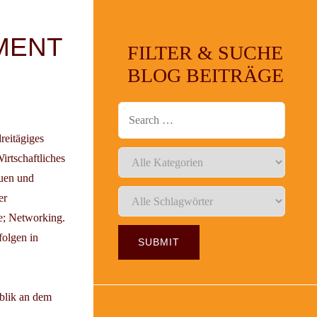
MENT
FILTER & SUCHE
BLOG BEITRÄGE
reitägiges
irtschaftliches
uen und
er
te; Networking.
olgen in
blik an dem