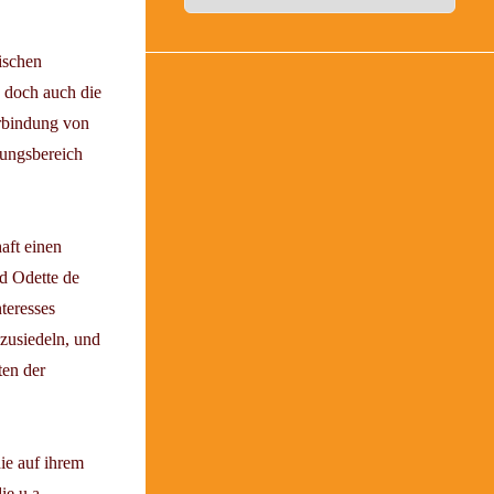
ischen
h doch auch die
erbindung von
gungsbereich
aft einen
d Odette de
teresses
zusiedeln, und
ten der
ie auf ihrem
ie u.a.