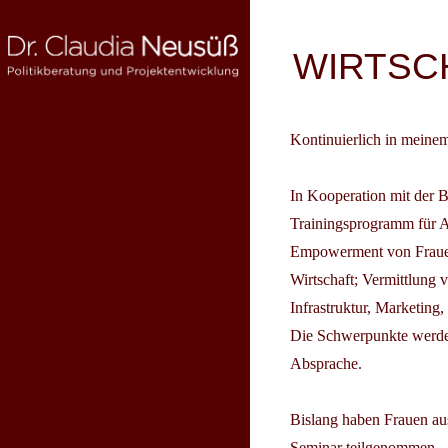
Skip
to
Beitragsnav
WIRTSC
content
Kontinuierlich in mein
DR. CLAUDIA NEUSÜSS
Politikberatung und Projektentwicklung
In Kooperation mit der B
Trainingsprogramm für A
Empowerment von Frauen
Wirtschaft; Vermittlung 
Infrastruktur, Marketing
Die Schwerpunkte werde
Absprache.
Bislang haben Frauen au
Seminar teilgenommen.