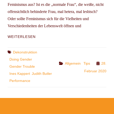
Feminismus aus? Ist es die „normale Frau“, die weiße, nicht
offensichtlich behinderte Frau, mal hetera, mal lesbisch?
Oder sollte Feminismus sich für die Vielheiten und
Verschiedenheiten der Lebenswelt öffnen und
30
WEITERLESEN
JAHRE
GENDERTROUBLE
–
Tags
Dekonstruktion
INES
Doing Gender
KAPPERT
Categories
Allgemein
Tips
28.
Gender Trouble
ZU
Februar 2020
JUDITH
Ines Kappert
Judith Butler
BUTLER
Performance