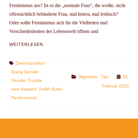
Feminismus aus? Ist es die „normale Frau“, die weiße, nicht
offensichtlich behinderte Frau, mal hetera, mal lesbisch?
Oder sollte Feminismus sich für die Vielheiten und
Verschiedenheiten der Lebenswelt öffnen und
30
WEITERLESEN
JAHRE
GENDERTROUBLE
–
Tags
Dekonstruktion
INES
Doing Gender
KAPPERT
Categories
Allgemein
Tips
28.
Gender Trouble
ZU
Februar 2020
JUDITH
Ines Kappert
Judith Butler
BUTLER
Performance