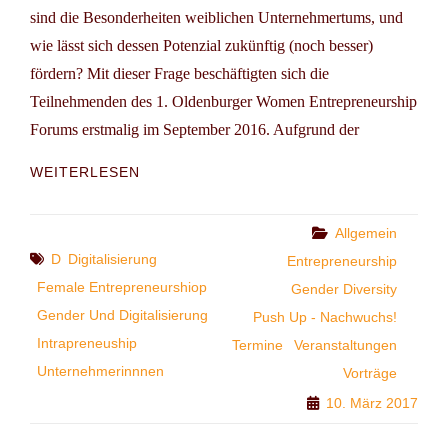
sind die Besonderheiten weiblichen Unternehmertums, und
wie lässt sich dessen Potenzial zukünftig (noch besser)
fördern? Mit dieser Frage beschäftigten sich die
Teilnehmenden des 1. Oldenburger Women Entrepreneurship
Forums erstmalig im September 2016. Aufgrund der
OLDENBURG:
WEITERLESEN
WEFORUM
–
WOMEN
Categories
Allgemein
ENTREPRENEURSHIP
Tags
D
Digitalisierung
Entrepreneurship
FORUM
Female Entrepreneurshiop
Gender Diversity
2017
Gender Und Digitalisierung
Push Up - Nachwuchs!
Intrapreneuship
Termine
Veranstaltungen
Unternehmerinnnen
Vorträge
10. März 2017