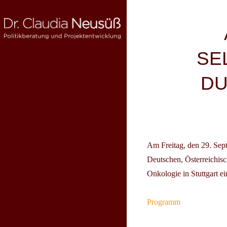
Skip
to
Beitragsnav
content
SE
DR. CLAUDIA NEUSÜSS
Politikberatung und Projektentwicklung
DU
Am
Freitag, den 29. Se
Deutschen, Österreichis
Onkologie in Stuttgart e
Programm