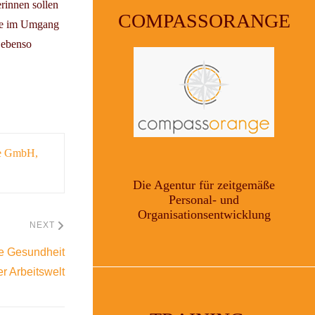
rinnen sollen
COMPASSORANGE
kte im Umgang
 ebenso
ge GmbH,
Die Agentur für zeitgemäße
Personal- und
Organisationsentwicklung
NEXT
e Gesundheit
er Arbeitswelt