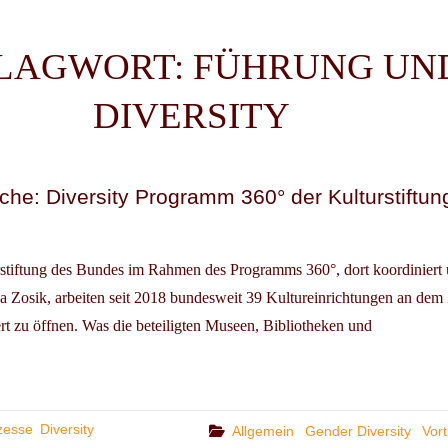
LAGWORT:
FÜHRUNG UN
DIVERSITY
che: Diversity Programm 360° der Kulturstiftun
rstiftung des Bundes im Rahmen des Programms 360°, dort koordiniert 
a Zosik, arbeiten seit 2018 bundesweit 39 Kultureinrichtungen an dem Z
ert zu öffnen. Was die beteiligten Museen, Bibliotheken und
STATTGESPRÄCHE:
SITY
RAMM
zesse
Diversity
Categories
Allgemein
Gender Diversity
Vor