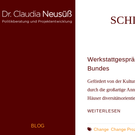
Skip
to
SCH
content
DR. CLAUDIA NEUSÜSS
Politikberatung und Projektentwicklung
Werkstattgesprä
Bundes
Gefördert von der Kultu
durch die großartige Ann
Häuser diversitätsorienti
WERK
WEITERLESEN
DIVER
PROG
BLOG
360°
Tags
Change
Change Pro
DER