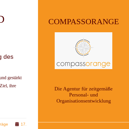
D
COMPASSORANGE
g des
und gestärkt
iel, ihre
Die Agentur für zeitgemäße
Personal- und
Organisationsentwicklung
träge
17.