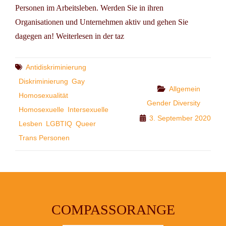
Personen im Arbeitsleben. Werden Sie in ihren
Organisationen und Unternehmen aktiv und gehen Sie
dagegen an! Weiterlesen in der taz
Tags
Antidiskriminierung
Diskriminierung
Gay
Categories
Allgemein
Homosexualität
Gender Diversity
Homosexuelle
Intersexuelle
3. September 2020
Lesben
LGBTIQ
Queer
Trans Personen
COMPASSORANGE