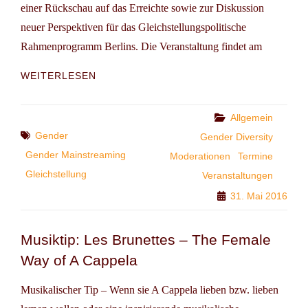
einer Rückschau auf das Erreichte sowie zur Diskussion
neuer Perspektiven für das Gleichstellungspolitische
Rahmenprogramm Berlins. Die Veranstaltung findet am
FACHKONFERENZ:
WEITERLESEN
„INNE
HALTEN
–
Categories
Allgemein
VORWÄRTSBLICKEN
Tags
Gender
Gender Diversity
–
Gender Mainstreaming
Moderationen
Termine
GLEICHSTELLUNG
WEITERDENKEN“
Gleichstellung
Veranstaltungen
31. Mai 2016
Musiktip: Les Brunettes – The Female
Way of A Cappela
Musikalischer Tip – Wenn sie A Cappela lieben bzw. lieben