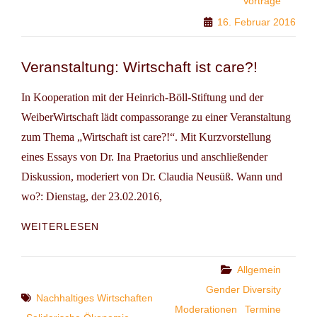
Vorträge
FÜR
CHANCENGLEICHHEIT
16. Februar 2016
Veranstaltung: Wirtschaft ist care?!
In Kooperation mit der Heinrich-Böll-Stiftung und der
WeiberWirtschaft lädt compassorange zu einer Veranstaltung
zum Thema „Wirtschaft ist care?!“. Mit Kurzvorstellung
eines Essays von Dr. Ina Praetorius und anschließender
Diskussion, moderiert von Dr. Claudia Neusüß. Wann und
wo?: Dienstag, der 23.02.2016,
VERANSTALTUNG:
WEITERLESEN
WIRTSCHAFT
IST
CARE?!
Categories
Allgemein
Gender Diversity
Tags
Nachhaltiges Wirtschaften
Moderationen
Termine