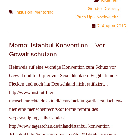
Gender Diversity
Tags
Inklusion
Mentoring
Push Up - Nachwuchs!
7. August 2015
Memo: Istanbul Konvention – Vor
Gewalt schützen
Heinweis auf eine wichtige Konvention zum Schutz vor
Gewalt und für Opfer von Sexualdelikten. Es gibt blinde
Flecken und noch hat Deutschland nicht ratifiziert…
http://www.institut-fuer-
menschenrechte.de/aktuell/news/meldung/article/gutachten-
fuer-eine-menschenrechtskonforme-reform-des-
vergewaltigungstatbestandes/
http://www.tagesschau.de/inland/istanbul-konvention-
101.html http://www.gwi-boell.de/de/2014/04/25/zehnte-