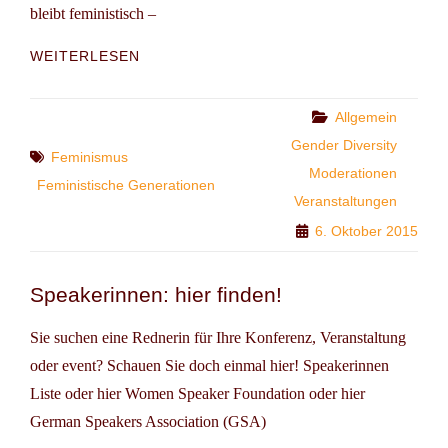
bleibt feministisch –
VERANSTALTUNGSHINWEIS:
WEITERLESEN
WAGE
DAS
UNMÖGLICHE
Categories
Allgemein
–
Gender Diversity
Tags
BERLIN
Feminismus
Moderationen
BLEIBT
Feministische Generationen
FEMINISTISCH
Veranstaltungen
6. Oktober 2015
Speakerinnen: hier finden!
Sie suchen eine Rednerin für Ihre Konferenz, Veranstaltung
oder event? Schauen Sie doch einmal hier! Speakerinnen
Liste oder hier Women Speaker Foundation oder hier
German Speakers Association (GSA)