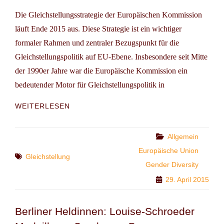
Die Gleichstellungsstrategie der Europäischen Kommission
läuft Ende 2015 aus. Diese Strategie ist ein wichtiger
formaler Rahmen und zentraler Bezugspunkt für die
Gleichstellungspolitik auf EU-Ebene. Insbesondere seit Mitte
der 1990er Jahre war die Europäische Kommission ein
bedeutender Motor für Gleichstellungspolitik in
+++
WEITERLESEN
BETEILIGUNG
WICHTIG
–
Categories
Allgemein
KONSULTATIONSVERFAHREN
Europäische Union
Tags
ZU
Gleichstellung
Gender Diversity
EU-
GLEICHSTELLUNGSPOLITIK
29. April 2015
++
Berliner Heldinnen: Louise-Schroeder