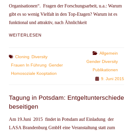
Organisationen“. Fragen der Forschungsarbeit, u.a.: Warum
gibt es so wenig Vielfalt in den Top-Etagen? Warum ist es
funktional und attraktiv, nach Ähnlichkeit
SPANNENDE
WEITERLESEN
DISSERTATION
„SELEKTIONSPFADE
IM
Categories
Allgemein
Tags
Cloning
Diversity
TOP-
Gender Diversity
MANAGEMENT“
Frauen In Führung
Gender
Publikationen
Homosoziale Kooptation
9. Juni 2015
Tagung in Potsdam: Entgeltunterschiede
beseitigen
Am 19.Juni 2015 findet in Potsdam auf Einladung der
LASA Brandenburg GmbH eine Veranstaltung statt zum