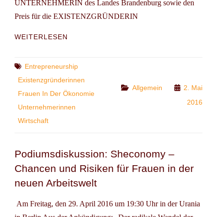
UNTERNEHMERIN des Landes Brandenburg sowie den
Preis für die EXISTENZGRÜNDERIN
WIRTSCHAFT:
WEITERLESEN
10.
UNTERNEHMERINNEN-
UND
Tags
Entrepreneurship
GRÜNDERINNENTAG
Existenzgründerinnen
BRANDENBURG
Categories
Allgemein
2. Mai
Frauen In Der Ökonomie
2016
Unternehmerinnen
Wirtschaft
Podiumsdiskussion: Sheconomy –
Chancen und Risiken für Frauen in der
neuen Arbeitswelt
Am Freitag, den 29. April 2016 um 19:30 Uhr in der Urania