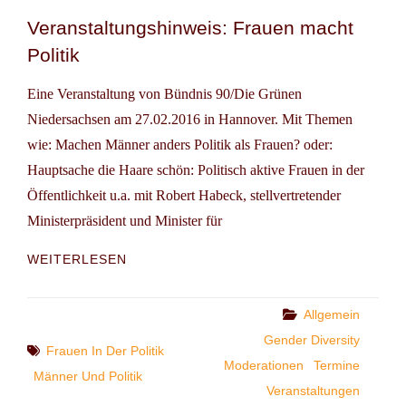
FÜR
Veranstaltungshinweis: Frauen macht
FRAUEN
Politik
AUF
DEM
WEG
Eine Veranstaltung von Bündnis 90/Die Grünen
NACH
Niedersachsen am 27.02.2016 in Hannover. Mit Themen
OBEN
wie: Machen Männer anders Politik als Frauen? oder:
Hauptsache die Haare schön: Politisch aktive Frauen in der
Öffentlichkeit u.a. mit Robert Habeck, stellvertretender
Ministerpräsident und Minister für
VERANSTALTUNGSHINWEIS:
WEITERLESEN
FRAUEN
MACHT
POLITIK
Categories
Allgemein
Gender Diversity
Tags
Frauen In Der Politik
Moderationen
Termine
Männer Und Politik
Veranstaltungen