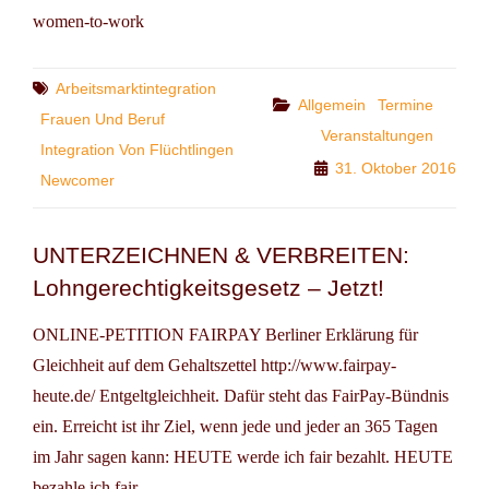
women-to-work
Tags
Arbeitsmarktintegration
Categories
Allgemein
Termine
Frauen Und Beruf
Veranstaltungen
Integration Von Flüchtlingen
31. Oktober 2016
Newcomer
UNTERZEICHNEN & VERBREITEN:
Lohngerechtigkeitsgesetz – Jetzt!
ONLINE-PETITION FAIRPAY Berliner Erklärung für
Gleichheit auf dem Gehaltszettel http://www.fairpay-
heute.de/ Entgeltgleichheit. Dafür steht das FairPay-Bündnis
ein. Erreicht ist ihr Ziel, wenn jede und jeder an 365 Tagen
im Jahr sagen kann: HEUTE werde ich fair bezahlt. HEUTE
bezahle ich fair.