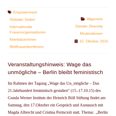
ACKERN
FÜR
DIE
Tags
Empowerment
ZUKUNFT
Categories
Allgemein
Globaler Süden
Gender Diversity
Internationale
Frauenorganisationen
Moderationen
Kleinbäuerinnen
15. Oktober 2015
Weltfrauenkonferenz
Veranstaltungshinweis: Wage das
unmögliche – Berlin bleibt feministisch
Im Rahmen der Tagung „Wage das Un_mögliche – Das
21.Jahrhundert feministisch gestalten“ (15.-17.10.15) des
Gunda Werner Instituts der Heinrich Böll Stiftung findet am
Samstag, den 17.Oktober ein Gespräch und Austausch mit
Magda Albrecht und Cristina Perincioli statt. Thema: „Berlin