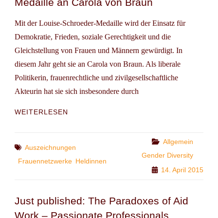
Medaille an Carola von Braun
Mit der Louise-Schroeder-Medaille wird der Einsatz für
Demokratie, Frieden, soziale Gerechtigkeit und die
Gleichstellung von Frauen und Männern gewürdigt. In
diesem Jahr geht sie an Carola von Braun. Als liberale
Politikerin, frauenrechtliche und zivilgesellschaftliche
Akteurin hat sie sich insbesondere durch
BERLINER
WEITERLESEN
HELDINNEN:
LOUISE-
SCHROEDER
Categories
Allgemein
Tags
Auszeichnungen
MEDAILLE
Gender Diversity
AN
Frauennetzwerke
Heldinnen
14. April 2015
CAROLA
VON
BRAUN
Just published: The Paradoxes of Aid
Work – Passionate Professionals