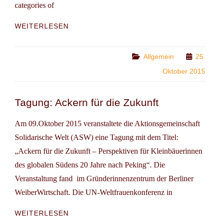
categories of
HIGH
WEITERLESEN
FINANCE:
BOOK
ON
Categories
Allgemein
25.
WALL
Oktober 2015
STREET
WOMEN
Tagung: Ackern für die Zukunft
Am 09.Oktober 2015 veranstaltete die Aktionsgemeinschaft
Solidarische Welt (ASW) eine Tagung mit dem Titel:
„Ackern für die Zukunft – Perspektiven für Kleinbäuerinnen
des globalen Südens 20 Jahre nach Peking“. Die
Veranstaltung fand im Gründerinnenzentrum der Berliner
WeiberWirtschaft. Die UN-Weltfrauenkonferenz in
TAGUNG:
WEITERLESEN