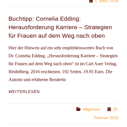
1. März 2016
UND
SELBSTAUSBEUTUNG“
Buchtipp: Cornelia Edding:
Herausforderung Karriere – Strategien
für Frauen auf dem Weg nach oben
Hier der Hinweis auf ein sehr empfehlenswertes Buch von
Dr. Cornelia Edding. „Herausforderung Karriere – Strategien
für Frauen auf dem Weg nach oben“ ist im Carl Auer Verlag,
Heidelberg, 2016 erschienen. 192 Seiten, 19.95 Euro. Die
Autorin und erfahrene Beraterin
BUCHTIPP:
WEITERLESEN
CORNELIA
EDDING:
HERAUSFORDERUNG
Categories
Allgemein
29.
KARRIERE
Februar 2016
–
STRATEGIEN