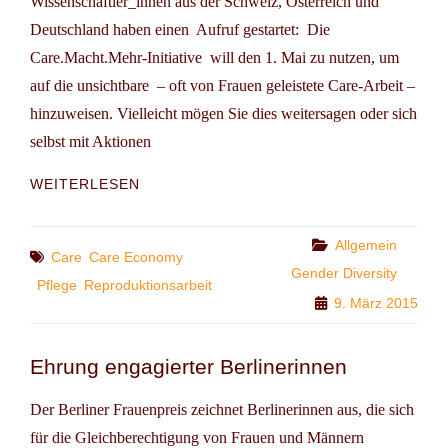
Wissenschaftler_innen aus der Schweiz, Österreich und
Deutschland haben einen Aufruf gestartet: Die
Care.Macht.Mehr-Initiative will den 1. Mai zu nutzen, um
auf die unsichtbare – oft von Frauen geleistete Care-Arbeit –
hinzuweisen. Vielleicht mögen Sie dies weitersagen oder sich
selbst mit Aktionen
AUFRUF
WEITERLESEN
DER
INITIATIVE:
CARE.MACHT.MEHR
Categories
Allgemein
Tags
Care
Care Economy
Gender Diversity
Pflege
Reproduktionsarbeit
9. März 2015
Ehrung engagierter Berlinerinnen
Der Berliner Frauenpreis zeichnet Berlinerinnen aus, die sich
für die Gleichberechtigung von Frauen und Männern