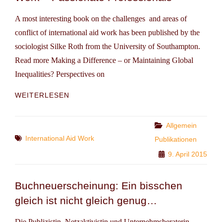
A most interesting book on the challenges and areas of
conflict of international aid work has been published by the
sociologist Silke Roth from the University of Southampton.
Read more Making a Difference – or Maintaining Global
Inequalities? Perspectives on
JUST
WEITERLESEN
PUBLISHED:
THE
PARADOXES
Categories
Allgemein
OF
Tags
International Aid Work
Publikationen
AID
9. April 2015
WORK
–
PASSIONATE
Buchneuerscheinung: Ein bisschen
PROFESSIONALS
gleich ist nicht gleich genug…
Die Publizistin, Netzaktivistin und Unternehmsberaterin