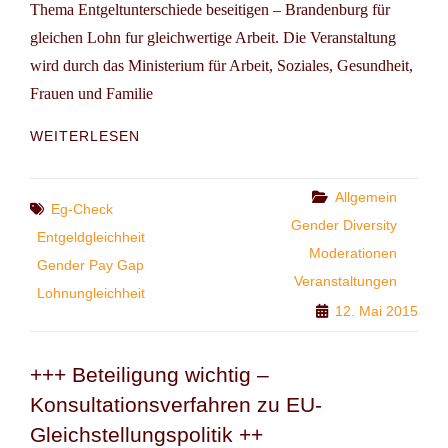
Thema Entgeltunterschiede beseitigen – Brandenburg für
gleichen Lohn fur gleichwertige Arbeit. Die Veranstaltung
wird durch das Ministerium für Arbeit, Soziales, Gesundheit,
Frauen und Familie
TAGUNG
WEITERLESEN
IN
POTSDAM:
ENTGELTUNTERSCHIEDE
Categories
Allgemein
Tags
Eg-Check
BESEITIGEN
Gender Diversity
Entgeldgleichheit
Moderationen
Gender Pay Gap
Veranstaltungen
Lohnungleichheit
12. Mai 2015
+++ Beteiligung wichtig –
Konsultationsverfahren zu EU-
Gleichstellungspolitik ++