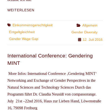
UNTERZEICHNEN
WEITERLESEN
&
VERBREITEN:
LOHNGERECHTIGKEITSGESETZ
Tags
Einkommensgerechtigkeit
Categories
Allgemein
–
Entgeltgleichheit
Gender Diversity
JETZT!
Gender Wage Gap
12. Juli 2016
International Conference: Gendering
MINT
More Infos: International Conference ‚Gendering MINT‘
Networking and Exchange of Gender Perspectives in the
Natural Sciences and Technology Sciences Durch das
Programm führt Dr. Claudia Neusüß von compassorange.
July 21st –22nd 2016, Haus zur Lieben Hand, Löwenstraße
16, 79098 Freiburg