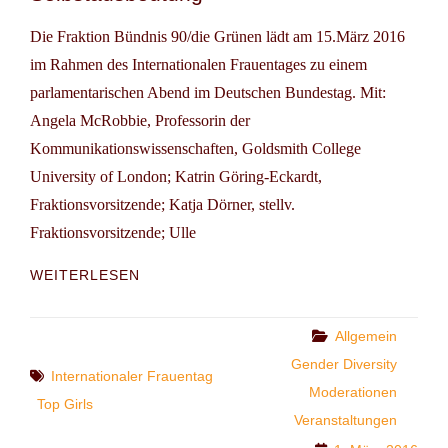
Die Fraktion Bündnis 90/die Grünen lädt am 15.März 2016
im Rahmen des Internationalen Frauentages zu einem
parlamentarischen Abend im Deutschen Bundestag. Mit:
Angela McRobbie, Professorin der
Kommunikationswissenschaften, Goldsmith College
University of London; Katrin Göring-Eckardt,
Fraktionsvorsitzende; Katja Dörner, stellv.
Fraktionsvorsitzende; Ulle
PARLAMENTARISCHER
WEITERLESEN
ABEND:
„IMMER
SCHÖN
Categories
Allgemein
LÄCHELN
Gender Diversity
Tags
–
Internationaler Frauentag
Moderationen
FRAUEN
Top Girls
ZWISCHEN
Veranstaltungen
SELBSTBESTIMMUNG