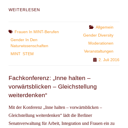
INTERNATIONAL
WEITERLESEN
CONFERENCE:
GENDERING
MINT
Categories
Allgemein
Tags
Frauen In MINT-Berufen
Gender Diversity
Gender In Den
Moderationen
Naturwissenschaften
Veranstaltungen
MINT
STEM
2. Juli 2016
Fachkonferenz: „Inne halten –
vorwärtsblicken – Gleichstellung
weiterdenken“
Mit der Konferenz „Inne halten – vorwärtsblicken –
Gleichstellung weiterdenken“ lädt die Berliner
Senatsverwaltung für Arbeit, Integration und Frauen ein zu