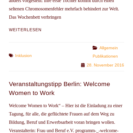
anders vorgestellt: Ihre erste Tochter kommt durch einen
seltenen Chromosomenfehler mehrfach behindert zur Welt.
Das Wochenbett verbringen
BUCHTIP:
WEITERLESEN
ALLES
INKLUSIVE
Categories
Allgemein
Tags
Inklusion
Publikationen
28. November 2016
Veranstaltungstipp Berlin: Welcome
Women to Work
Welcome Women to Work“ – Hier ist die Einladung zu einer
Tagung, für alle, die geflüchtete Frauen auf dem Weg zu
Bildung, Beruf und Erwerbsarbeit voran bringen wollen.
Veranstalterin: Frau und Beruf e.V. programm-_-welcome-