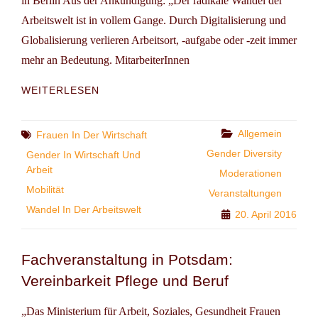
in Berlin Aus der Ankündigung: „Der radikale Wandel der
Arbeitswelt ist in vollem Gange. Durch Digitalisierung und
Globalisierung verlieren Arbeitsort, -aufgabe oder -zeit immer
mehr an Bedeutung. MitarbeiterInnen
PODIUMSDISKUSSION:
WEITERLESEN
SHECONOMY
–
CHANCEN
Categories
Allgemein
Tags
Frauen In Der Wirtschaft
UND
Gender Diversity
Gender In Wirtschaft Und
RISIKEN
Arbeit
Moderationen
FÜR
Mobilität
FRAUEN
Veranstaltungen
IN
Wandel In Der Arbeitswelt
20. April 2016
DER
NEUEN
ARBEITSWELT
Fachveranstaltung in Potsdam:
Vereinbarkeit Pflege und Beruf
„Das Ministerium für Arbeit, Soziales, Gesundheit Frauen