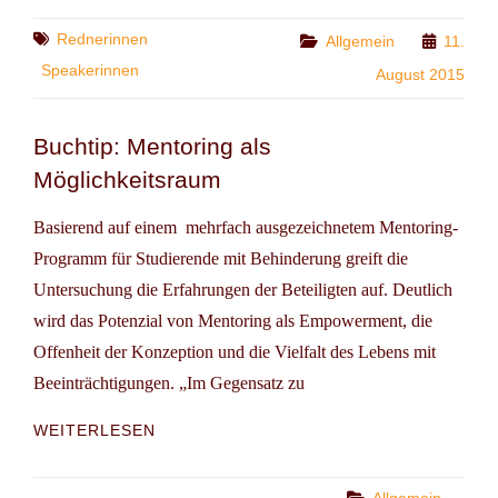
Tags
Rednerinnen
Categories
Allgemein
11.
Speakerinnen
August 2015
Buchtip: Mentoring als
Möglichkeitsraum
Basierend auf einem mehrfach ausgezeichnetem Mentoring-
Programm für Studierende mit Behinderung greift die
Untersuchung die Erfahrungen der Beteiligten auf. Deutlich
wird das Potenzial von Mentoring als Empowerment, die
Offenheit der Konzeption und die Vielfalt des Lebens mit
Beeinträchtigungen. „Im Gegensatz zu
BUCHTIP:
WEITERLESEN
MENTORING
ALS
MÖGLICHKEITSRAUM
Categories
Allgemein