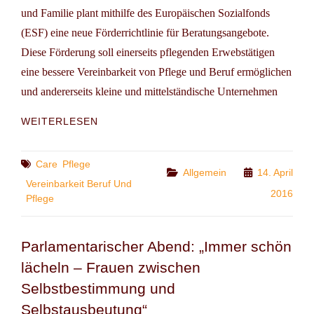
und Familie plant mithilfe des Europäischen Sozialfonds
(ESF) eine neue Förderrichtlinie für Beratungsangebote.
Diese Förderung soll einerseits pflegenden Erwebstätigen
eine bessere Vereinbarkeit von Pflege und Beruf ermöglichen
und andererseits kleine und mittelständische Unternehmen
FACHVERANSTALTUNG
WEITERLESEN
IN
POTSDAM:
VEREINBARKEIT
Tags
Care
Pflege
Categories
Allgemein
14. April
PFLEGE
Vereinbarkeit Beruf Und
UND
2016
Pflege
BERUF
Parlamentarischer Abend: „Immer schön
lächeln – Frauen zwischen
Selbstbestimmung und
Selbstausbeutung“