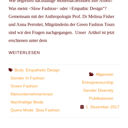
Wie begreifen nachhaltige Modemacherinnen ihre Arbeit?
Was meint <Slow Fashion< oder >Empathic Design“?
Gemeinsam mit der Anthropologin Prof. Dr Melissa Fisher
und Anna Perrottet, Mitgründerin der Green Fashion Tours
sind wir den Fragen nachgegangen. Unser Artikel ist jetzt
erschienen unter dem
PUBLIKATION:
WEITERLESEN
„FASHION
IS
POLITICAL“?!
Tags
Body
Empathetic Design
Categories
Allgemein
Gender In Fashion
Entrepreneurship
Green Fashion
Gender Diversity
Kleinunternehmerinnen
Publikationen
Nachhaltige Mode
1. Dezember 2017
Quere Mode
Slow Fashion