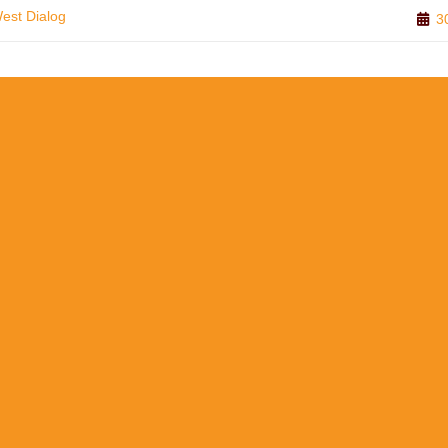
est Dialog
3
E
ENWAHLRECHT
,
SCHLAND
EN