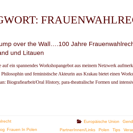
GWORT:
FRAUENWAHLRE
ump over the Wall….100 Jahre Frauenwahlrech
and und Litauen
ie auf ein spannendes Workshopangebot aus meinem Netzwerk aufmer
Philosophin und feministische Akteurin aus Krakau bietet einen Wor
: Biografiearbeit/Oral History, para-theatralische Formen und intensi
SHOP
lrecht
Categories
Europäische Union
Gende
log
Frauen In Polen
PartnerInnen/Links
Polen
Tips
Vera
.100