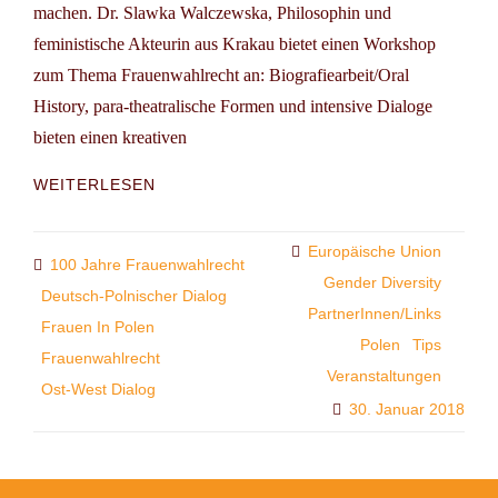
machen. Dr. Slawka Walczewska, Philosophin und
feministische Akteurin aus Krakau bietet einen Workshop
zum Thema Frauenwahlrecht an: Biografiearbeit/Oral
History, para-theatralische Formen und intensive Dialoge
bieten einen kreativen
WORKSHOP
WEITERLESEN
TIP:
JUMP
OVER
Categories
Europäische Union
Tags
100 Jahre Frauenwahlrecht
THE
Gender Diversity
Deutsch-Polnischer Dialog
WALL….100
PartnerInnen/Links
JAHRE
Frauen In Polen
FRAUENWAHLRECHT
Polen
Tips
Frauenwahlrecht
IN
Veranstaltungen
Ost-West Dialog
POLEN,
30. Januar 2018
DEUTSCHLAND
UND
LITAUEN