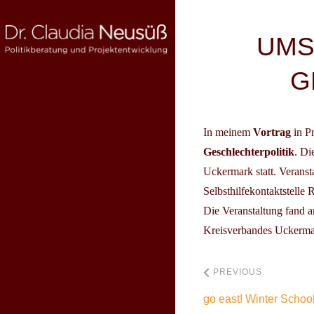
Skip
to
Beitragsnav
UMS
content
G
DR. CLAUDIA NEUSÜSS
Politikberatung und Projektentwicklung
In meinem
Vortrag
in Pr
Geschlechterpolitik
. Di
Uckermark statt. Veransta
Selbsthilfekontaktstell
Die Veranstaltung fand
Kreisverbandes Uckermark
PREVIOUS
go east! Winter School