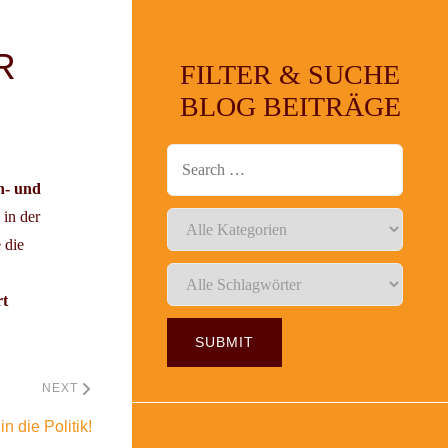
R
FILTER & SUCHE
BLOG BEITRÄGE
n- und
in der
 die
rt
NEXT
n die Politik!