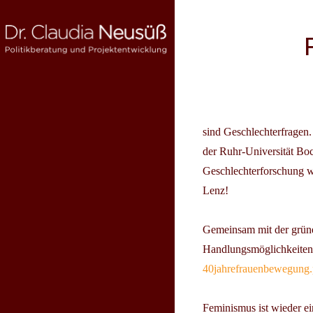
Skip
to
Beitragsnav
content
DR. CLAUDIA NEUSÜSS
Politikberatung und Projektentwicklung
sind Geschlechterfragen
der Ruhr-Universität B
Geschlechterforschung wu
Lenz!
Gemeinsam mit der grü
Handlungsmöglichkeiten
40jahrefrauenbewegung.
Feminismus ist wieder ein