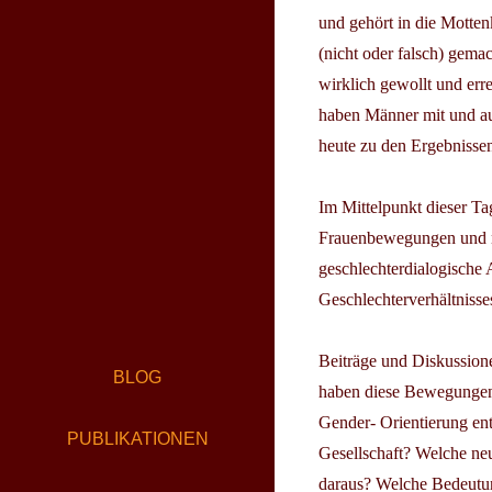
und gehört in die Motten
(nicht oder falsch) gem
wirklich gewollt und err
haben Männer mit und au
heute zu den Ergebniss
Im Mittelpunkt dieser Ta
Frauenbewegungen und na
geschlechterdialogische
Geschlechterverhältnisses
Beiträge und Diskussione
BLOG
haben diese Bewegungen 
Gender- Orientierung en
PUBLIKATIONEN
Gesellschaft? Welche neu
daraus? Welche Bedeutun