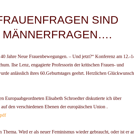
igation
FRAUENFRAGEN SIND
MÄNNERFRAGEN….
. 40 Jahre Neue Frauenbewegungen. – Und jetzt?“
Konferenz am 12.-14
ochum.
Ilse Lenz
, engagierte Professorin der kritischen Frauen- und
rde anlässlich ihres 60.Geburtstages geehrt. Herzlichen Glückwunsch, 
nen Europaabgeordneten
Elisabeth Schroedter
diskutierte ich über
 auf den verschiedenen Ebenen der europäischen Union
.
pdf
 Thema. Wird er als neuer Feminismus wieder gebraucht, oder ist er an