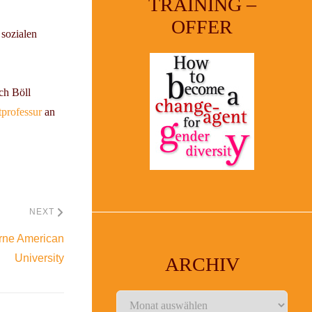
TRAINING –
OFFER
sozialen
ch Böll
professur
an
NEXT
irne American
University
ARCHIV
Archiv