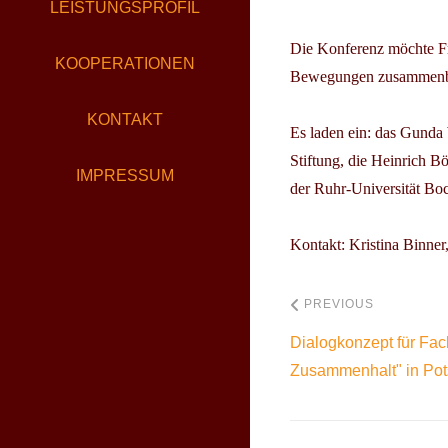
LEISTUNGSPROFIL
Die Konferenz möchte Fr
KOOPERATIONEN
Bewegungen zusammenbri
KONTAKT
Es laden ein: das
Gunda W
Stiftung,
die
Heinrich Bö
IMPRESSUM
der Ruhr-Universität Bo
Kontakt: Kristina Binner
PREVIOUS
Dialogkonzept für Fac
Zusammenhalt" in Po