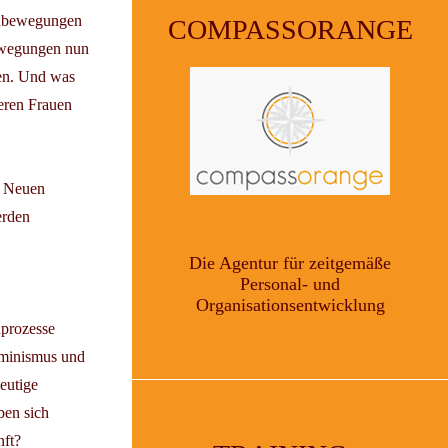
uenbewegungen
COMPASSORANGE
bewegungen nun
ten. Und was
eren Frauen
r Neuen
erden
Die Agentur für zeitgemäße
Personal- und
Organisationsentwicklung
nprozesse
eminismus und
eutige
ben sich
nft?