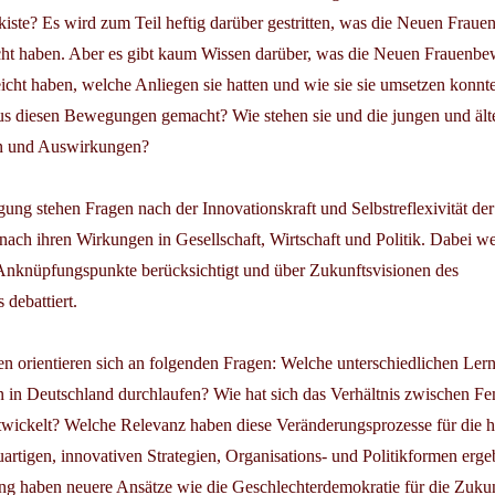
kiste? Es wird zum Teil heftig darüber gestritten, was die Neuen Fra
acht haben. Aber es gibt kaum Wissen darüber, was die Neuen Frauen
eicht haben, welche Anliegen sie hatten und wie sie sie umsetzen konn
s diesen Bewegungen gemacht? Wie stehen sie und die jungen und ält
en und Auswirkungen?
gung stehen Fragen nach der Innovationskraft und Selbstreflexivität de
ch ihren Wirkungen in Gesellschaft, Wirtschaft und Politik. Dabei w
 Anknüpfungspunkte berücksichtigt und über Zukunftsvisionen des
 debattiert.
n orientieren sich an folgenden Fragen: Welche unterschiedlichen Ler
in Deutschland durchlaufen? Wie hat sich das Verhältnis zwischen F
twickelt? Welche Relevanz haben diese Veränderungsprozesse für die h
artigen, innovativen Strategien, Organisations- und Politikformen erge
g haben neuere Ansätze wie die Geschlechterdemokratie für die Zuku