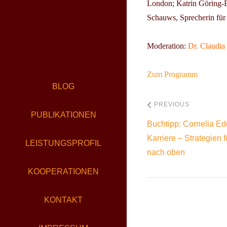
London;
Katrin Göring-
Schauws
, Sprecherin für
Moderation:
Dr. Claudia
Zum Programm
BLOG
PREVIOUS
PUBLIKATIONEN
Buchtipp: Cornelia Ed
Karriere – Strategien
LEISTUNGSPROFIL
nach oben
KOOPERATIONEN
KONTAKT