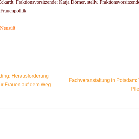
Eckardt
, Fraktionsvorsitzende;
Katja Dörner
, stellv. Fraktionsvorsitzend
 Frauenpolitik
 Neusüß
ding: Herausforderung
Fachveranstaltung in Potsdam: 
 für Frauen auf dem Weg
Pfl