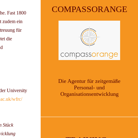
COMPASSORANGE
he. Fast 1800
t zudem ein
treuung für
tet die
nd
Die Agentur für zeitgemäße
Personal- und
er University
Organisationsentwicklung
n.ac.uk/wfrc/
n Stück
wicklung