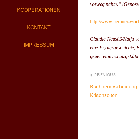
vorweg nahm.“ (Genosse
KOOPERATIONEN
http://www.berliner-woch
KONTAKT
Claudia Neusüß/Katja vo
IMPRESSUM
eine Erfolgsgeschichte, 
gegen eine Schutzgebühr
PREVIOUS
Buchneuerscheinung: G
Krisenzeiten