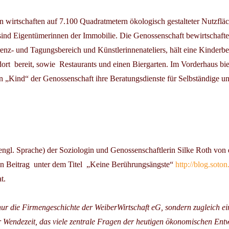
wirtschaften auf 7.100 Quadratmetern ökologisch gestalteter Nutzfläc
sind Eigentümerinnen der Immobilie. Die Genossenschaft bewirtschafte
nz- und Tagungsbereich und Künstlerinnenateliers, hält eine Kinderbe
ort bereit, sowie Restaurants und einen Biergarten. Im Vorderhaus bie
n „Kind“ der Genossenschaft ihre Beratungsdienste für Selbständige u
 engl. Sprache) der Soziologin und Genossenschaftlerin
Silke Roth
von d
en Beitrag unter dem Titel „Keine Berührungsängste“
http://blog.soto
t.
nur die Firmengeschichte der WeiberWirtschaft eG, sondern zugleich ei
r Wendezeit, das viele zentrale Fragen der heutigen ökonomischen Ent