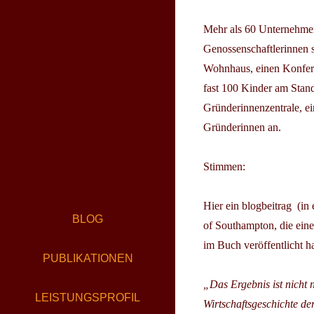
Mehr als 60 Unternehmen 
Genossenschaftlerinnen 
Wohnhaus, einen Konfere
fast 100 Kinder am Stand
Gründerinnenzentrale, ei
Gründerinnen an.
Stimmen:
Hier ein blogbeitrag (in
BLOG
of Southampton, die ein
im Buch veröffentlicht ha
PUBLIKATIONEN
„Das Ergebnis ist nicht 
LEISTUNGSPROFIL
Wirtschaftsgeschichte de