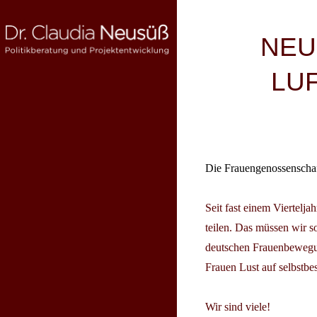
Skip
to
Beitragsnav
NEU
content
LU
DR. CLAUDIA NEUSÜSS
Politikberatung und Projektentwicklung
Die Frauengenossenschaf
Seit fast einem Viertelja
teilen. Das müssen wir s
deutschen Frauenbewegun
Frauen Lust auf selbstbes
Wir sind viele!