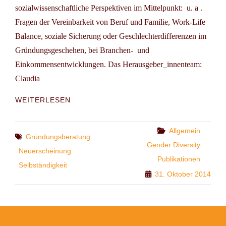
sozialwissenschaftliche Perspektiven im Mittelpunkt: u. a .
Fragen der Vereinbarkeit von Beruf und Familie, Work-Life
Balance, soziale Sicherung oder Geschlechterdifferenzen im
Gründungsgeschehen, bei Branchen- und
Einkommensentwicklungen. Das Herausgeber_innenteam:
Claudia
BUCHTIP:
WEITERLESEN
DIE
VIELFALT
DER
Categories
Allgemein
Tags
Gründungsberatung
SELBSTÄNDIGKEIT
Gender Diversity
Neuerscheinung
Publikationen
Selbständigkeit
31. Oktober 2014