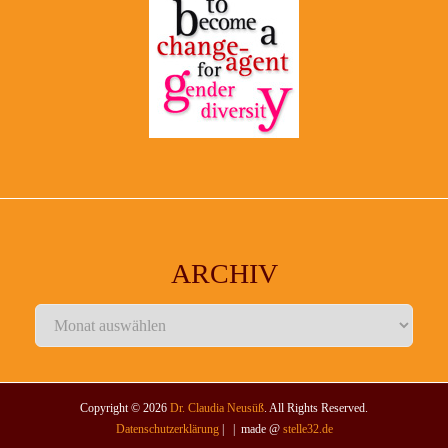
ARCHIV
Archiv
Copyright © 2026
Dr. Claudia Neusüß
. All Rights Reserved.
Datenschutzerklärung
| | made @
stelle32.de