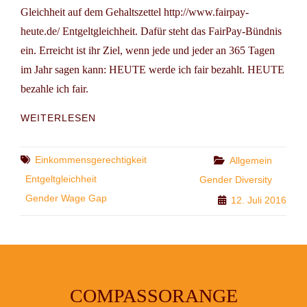
Gleichheit auf dem Gehaltszettel http://www.fairpay-
heute.de/ Entgeltgleichheit. Dafür steht das FairPay-Bündnis
ein. Erreicht ist ihr Ziel, wenn jede und jeder an 365 Tagen
im Jahr sagen kann: HEUTE werde ich fair bezahlt. HEUTE
bezahle ich fair.
UNTERZEICHNEN
WEITERLESEN
&
VERBREITEN:
LOHNGERECHTIGKEITSGESETZ
Tags
Einkommensgerechtigkeit
Categories
Allgemein
–
Entgeltgleichheit
Gender Diversity
JETZT!
Gender Wage Gap
12. Juli 2016
COMPASSORANGE