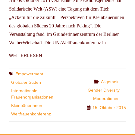
Am 09.Oktober 2015 veranstaltete die Aktionsgemeinschaft
Solidarische Welt (ASW) eine Tagung mit dem Titel:
„Ackern für die Zukunft – Perspektiven für Kleinbäuerinnen
des globalen Südens 20 Jahre nach Peking“. Die
Veranstaltung fand im Gründerinnenzentrum der Berliner
WeiberWirtschaft. Die UN-Weltfrauenkonferenz in
TAGUNG:
WEITERLESEN
ACKERN
FÜR
DIE
Tags
Empowerment
ZUKUNFT
Categories
Allgemein
Globaler Süden
Gender Diversity
Internationale
Frauenorganisationen
Moderationen
Kleinbäuerinnen
15. Oktober 2015
Weltfrauenkonferenz