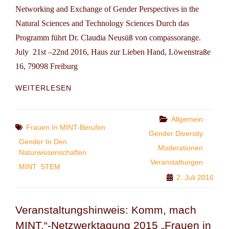
Networking and Exchange of Gender Perspectives in the
Natural Sciences and Technology Sciences Durch das
Programm führt Dr. Claudia Neusüß von compassorange.
July 21st –22nd 2016, Haus zur Lieben Hand, Löwenstraße
16, 79098 Freiburg
INTERNATIONAL
WEITERLESEN
CONFERENCE:
GENDERING
MINT
Categories
Allgemein
Tags
Frauen In MINT-Berufen
Gender Diversity
Gender In Den
Moderationen
Naturwissenschaften
Veranstaltungen
MINT
STEM
2. Juli 2016
Veranstaltungshinweis: Komm, mach
MINT.“-Netzwerktagung 2015 „Frauen in