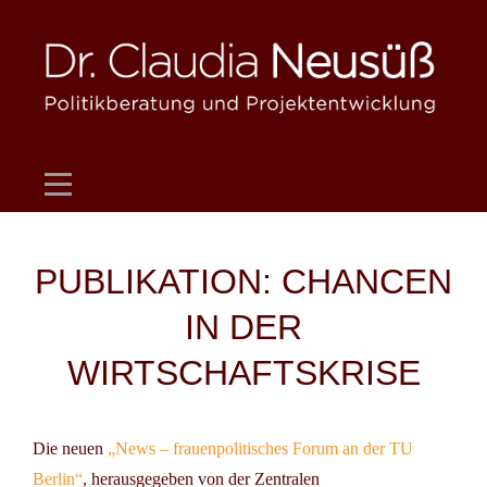
Skip
to
content
Beitragsnavigation
PUBLIKATION: CHANCEN
IN DER
WIRTSCHAFTSKRISE
Die neuen
„
News
– frauenpolitisches Forum an der TU
Berlin“
, herausgegeben von der Zentralen