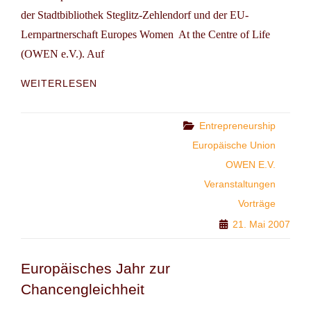
der Stadtbibliothek Steglitz-Zehlendorf und der EU-
Lernpartnerschaft Europes Women  At the Centre of Life
(OWEN e.V.). Auf
WORKSHOP:
WEITERLESEN
SOZIALE
FRAGEN
–
Categories
Entrepreneurship
UNTERNEHMERISCH
Europäische Union
ANGEHEN
OWEN E.V.
Veranstaltungen
Vorträge
21. Mai 2007
Europäisches Jahr zur
Chancengleichheit