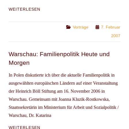
CHANCENGLEICHHEIT
WEITERLESEN
IN
BERUF
UND
Categories
Vorträge
7. Februar
FAMILIE
2007
Warschau: Familienpolitik Heute und
Morgen
In Polen diskutierte ich über die aktuelle Familienpolitik in
ausgewählten europäischen Ländern auf einer Veranstaltung
der Heinrich Böll Stiftung am 16. November 2006 in
Warschau. Gemeinsam mit Joanna Kluzik-Rostkowska,
Staatssekretärin im Ministerium für Arbeit und Sozialpolitik /
Warschau, Dr. Katarina
WARSCHAU:
WEITERLESEN