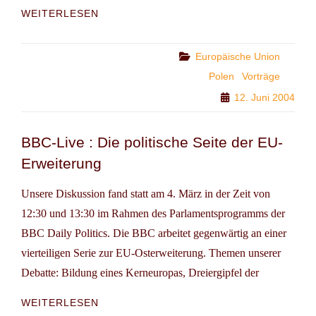
GENDER
WEITERLESEN
MAINSTREAMING
IN
POLEN
Categories
Europäische Union
Polen
Vorträge
12. Juni 2004
BBC-Live : Die politische Seite der EU-
Erweiterung
Unsere Diskussion fand statt am 4. März in der Zeit von
12:30 und 13:30 im Rahmen des Parlamentsprogramms der
BBC Daily Politics. Die BBC arbeitet gegenwärtig an einer
vierteiligen Serie zur EU-Osterweiterung. Themen unserer
Debatte: Bildung eines Kerneuropas, Dreiergipfel der
BBC-
WEITERLESEN
LIVE