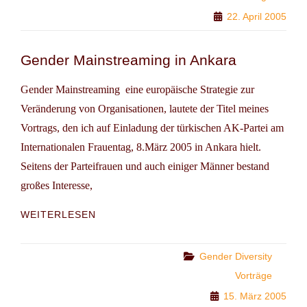
KOLLEKTIVER
22. April 2005
AKTEURINNENSCHAFT
Gender Mainstreaming in Ankara
Gender Mainstreaming  eine europäische Strategie zur
Veränderung von Organisationen, lautete der Titel meines
Vortrags, den ich auf Einladung der türkischen AK-Partei am
Internationalen Frauentag, 8.März 2005 in Ankara hielt.
Seitens der Parteifrauen und auch einiger Männer bestand
großes Interesse,
GENDER
WEITERLESEN
MAINSTREAMING
IN
ANKARA
Categories
Gender Diversity
Vorträge
15. März 2005