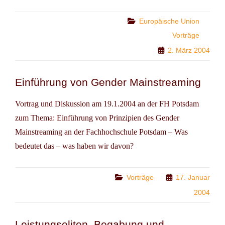
:
DIE
Categories
Europäische Union
POLITISCHE
Vorträge
SEITE
2. März 2004
DER
EU-
ERWEITERUNG
Einführung von Gender Mainstreaming
Vortrag und Diskussion am 19.1.2004 an der FH Potsdam
zum Thema: Einführung von Prinzipien des Gender
Mainstreaming an der Fachhochschule Potsdam – Was
bedeutet das – was haben wir davon?
Categories
Vorträge
17. Januar
2004
Leistungseliten, Begabung und