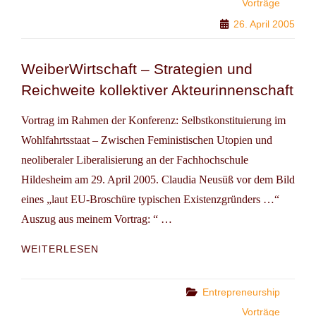
Vorträge
26. April 2005
WeiberWirtschaft – Strategien und
Reichweite kollektiver Akteurinnenschaft
Vortrag im Rahmen der Konferenz: Selbstkonstituierung im
Wohlfahrtsstaat – Zwischen Feministischen Utopien und
neoliberaler Liberalisierung an der Fachhochschule
Hildesheim am 29. April 2005. Claudia Neusüß vor dem Bild
eines „laut EU-Broschüre typischen Existenzgründers …“
Auszug aus meinem Vortrag: “ …
WEIBERWIRTSCHAFT
WEITERLESEN
–
STRATEGIEN
UND
Categories
Entrepreneurship
REICHWEITE
Vorträge