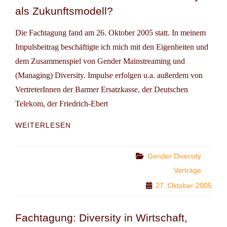
als Zukunftsmodell?
Die Fachtagung fand am 26. Oktober 2005 statt. In meinem
Impulsbeitrag beschäftigte ich mich mit den Eigenheiten und
dem Zusammenspiel von Gender Mainstreaming und
(Managing) Diversity. Impulse erfolgen u.a. außerdem von
VertreterInnen der Barmer Ersatzkasse, der Deutschen
Telekom, der Friedrich-Ebert
LUST
WEITERLESEN
AUF
VIELFALT?!
–
Categories
Gender Diversity
GESCHLECHTERDEMOKRATIE
Vorträge
UND
27. Oktober 2005
DIVERSITY
ALS
ZUKUNFTSMODELL?
Fachtagung: Diversity in Wirtschaft,