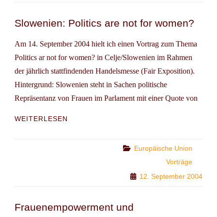
Slowenien: Politics are not for women?
Am 14. September 2004 hielt ich einen Vortrag zum Thema
Politics ar not for women? in Celje/Slowenien im Rahmen
der jährlich stattfindenden Handelsmesse (Fair Exposition).
Hintergrund: Slowenien steht in Sachen politische
Repräsentanz von Frauen im Parlament mit einer Quote von
SLOWENIEN:
WEITERLESEN
POLITICS
ARE
NOT
Categories
Europäische Union
FOR
Vorträge
WOMEN?
12. September 2004
Frauenempowerment und