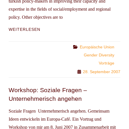
turkish policy-makers in improving their capacity and
expertise in the fields of social/employment and regional
policy. Other objectives are to
TRAINING
WEITERLESEN
THE
YOUNG
TURKISH
Categories
Europäische Union
LEADERS
Gender Diversity
OF
Vorträge
TOMORROW
28. September 2007
Workshop: Soziale Fragen –
Unternehmerisch angehen
Soziale Fragen  Unternehmerisch angehen. Gemeinsam
Ideen entwickeln im Europa-Café. Ein Vortrag und
Workshop von mir am 8. Juni 2007 in Zusammenarbeit mit