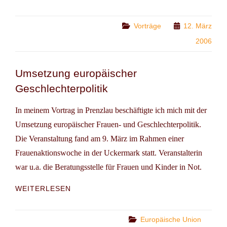
IN
DIE
POLITIK!
Categories
Vorträge
12. März
2006
Umsetzung europäischer
Geschlechterpolitik
In meinem Vortrag in Prenzlau beschäftigte ich mich mit der
Umsetzung europäischer Frauen- und Geschlechterpolitik.
Die Veranstaltung fand am 9. März im Rahmen einer
Frauenaktionswoche in der Uckermark statt. Veranstalterin
war u.a. die Beratungsstelle für Frauen und Kinder in Not.
UMSETZUNG
WEITERLESEN
EUROPÄISCHER
GESCHLECHTERPOLITIK
Categories
Europäische Union