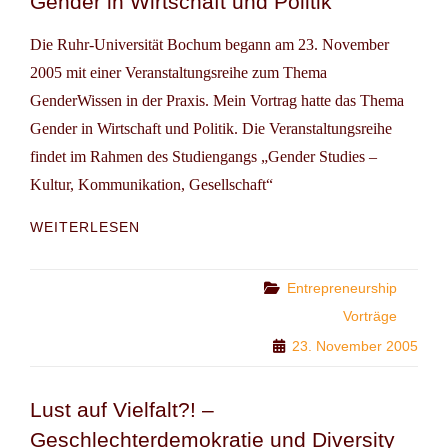
Gender in Wirtschaft und Politik
Die Ruhr-Universität Bochum begann am 23. November
2005 mit einer Veranstaltungsreihe zum Thema
GenderWissen in der Praxis. Mein Vortrag hatte das Thema
Gender in Wirtschaft und Politik. Die Veranstaltungsreihe
findet im Rahmen des Studiengangs „Gender Studies –
Kultur, Kommunikation, Gesellschaft“
GENDER
WEITERLESEN
IN
WIRTSCHAFT
UND
Categories
Entrepreneurship
POLITIK
Vorträge
23. November 2005
Lust auf Vielfalt?! –
Geschlechterdemokratie und Diversity