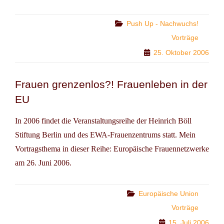
PROGRAMM:
DEN
FRAUEN
Categories
Push Up - Nachwuchs!
STARKE
Vorträge
FLÜGEL
25. Oktober 2006
VERLEIHEN!
Frauen grenzenlos?! Frauenleben in der
EU
In 2006 findet die Veranstaltungsreihe der Heinrich Böll
Stiftung Berlin und des EWA-Frauenzentrums statt. Mein
Vortragsthema in dieser Reihe: Europäische Frauennetzwerke
am 26. Juni 2006.
Categories
Europäische Union
Vorträge
15. Juli 2006