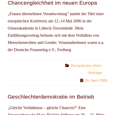
Chancengleichheit im neuen Europa
„Frauen übernehmen Verantwortung“ lautete der Titel einer
europäischen Konferenz am 12.-14 Mai 2006 in der
Ostseeakademie in Lübeck-Travemünde. Mein
Einführungsvortrag befasste sich mit dem Verhältnis von
Menschenrechten und Gender. Veranstalterinnen waren u.a.
der Deutsche Frauenring e.V., Freiburg
Categories
Europäische Union
Vorträge
26. April 2006
Geschlechterdemokratie im Betrieb
„Gleiche Verhältnisse – gleiche Chancen?“ Eine
Veranstaltung der Hans-Böckler-Stiftung am 30. – 31. März