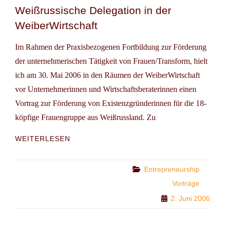
Weißrussische Delegation in der
WeiberWirtschaft
Im Rahmen der Praxisbezogenen Fortbildung zur Förderung
der unternehmerischen Tätigkeit von Frauen/Transform, hielt
ich am 30. Mai 2006 in den Räumen der WeiberWirtschaft
vor Unternehmerinnen und Wirtschaftsberaterinnen einen
Vortrag zur Förderung von Existenzgründerinnen für die 18-
köpfige Frauengruppe aus Weißrussland. Zu
WEISSRUSSISCHE D
WEITERLESEN
ELEGATION I
N D
ER W
Categories
Entrepreneurship
EIBERWIRTSCHAFT
Vorträge
2. Juni 2006