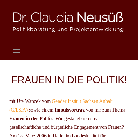
Skip
to
content
Beitragsnavigation
FRAUEN IN DIE POLITIK!
mit Ute Wanzek vom
Gender-Institut Sachsen Anhalt
(G/I/S/A)
sowie einem
Impulsvortrag
von mir zum Thema
Frauen in der Politik
. Wie gestaltet sich das
gesellschaftliche und bürgerliche Engagement von Frauen?
Am 18. März 2006 in Halle. im Landesinstitut für