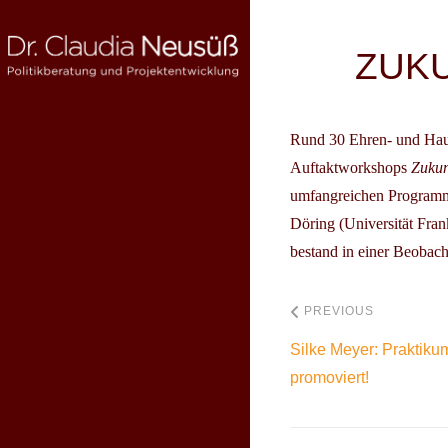
Skip
to
Beitragsnav
ZUKU
content
Rund 30 Ehren- und Haupt
DR. CLAUDIA NEUSÜSS
Politikberatung und Projektentwicklung
Auftaktworkshops
Zukun
umfangreichen Programm
Döring (Universität Fran
bestand in einer Beobac
PREVIOUS
Silke Meyer: Praktikum
promoviert!