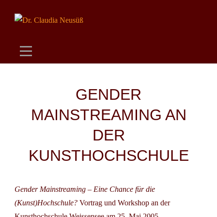
Skip
to
content
Beitragsnavigation
GENDER
MAINSTREAMING AN
DER
KUNSTHOCHSCHULE
Gender Mainstreaming – Eine Chance für die
(Kunst)Hochschule?
Vortrag und Workshop an der
Kunsthochschule Weissensee am 25. Mai 2005.