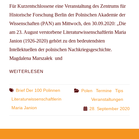
Für Kurzentschlossene eine Veranstaltung des Zentrums für
Historische Forschung Berlin der Polnischen Akademie der
Wissenschaften (PAN) am Mittwoch, den 30.09.2020: „Die
am 23. August verstorbene Literaturwissenschaftlerin Maria
Janion (1926-2020) gehört zu den bedeutendsten
Intellektuellen der polnischen Nachkriegsgeschichte.
Magdalena Marszałek und
TIP:
WEITERLESEN
HOMMAGE
AN
MARIA
Tags
Brief Der 100 Polinnen
Categories
Polen
Termine
Tips
JANION.
Literaturwissenschaftlerin
Veranstaltungen
EIN
Maria Janion
28. September 2020
(ONLINE-)GESPRÄCH
ÜBER
EINE
EINGREIFENDE
DENKERIN