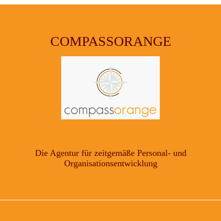
EINGREIFENDE
DENKERIN
AUS
POLEN
COMPASSORANGE
Die Agentur für zeitgemäße Personal- und
Organisationsentwicklung