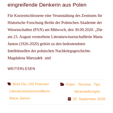
eingreifende Denkerin aus Polen
Für Kurzentschlossene eine Veranstaltung des Zentrums für
Historische Forschung Berlin der Polnischen Akademie der
Wissenschaften (PAN) am Mittwoch, den 30.09.2020: „Die
am 23. August verstorbene Literaturwissenschaftlerin Maria
Janion (1926-2020) gehört zu den bedeutendsten
Intellektuellen der polnischen Nachkriegsgeschichte.
Magdalena Marszałek und
TIP:
WEITERLESEN
HOMMAGE
AN
MARIA
Tags
Brief Der 100 Polinnen
Categories
Polen
Termine
Tips
JANION.
Literaturwissenschaftlerin
Veranstaltungen
EIN
Maria Janion
28. September 2020
(ONLINE-)GESPRÄCH
ÜBER
EINE