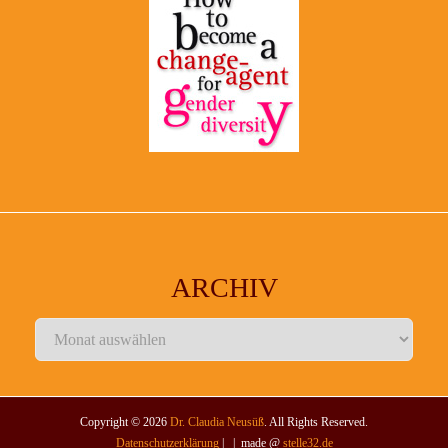
ARCHIV
Archiv
Copyright © 2026
Dr. Claudia Neusüß
. All Rights Reserved.
Datenschutzerklärung
| | made @
stelle32.de