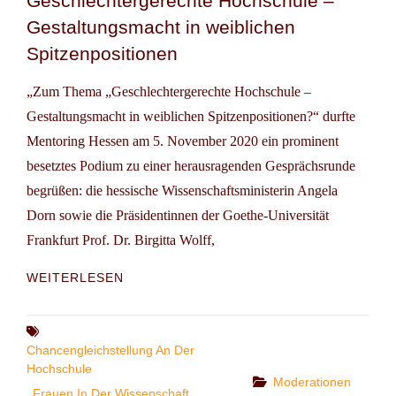
Geschlechtergerechte Hochschule –
Gestaltungsmacht in weiblichen
Spitzenpositionen
„Zum Thema „Geschlechtergerechte Hochschule –
Gestaltungsmacht in weiblichen Spitzenpositionen?“ durfte
Mentoring Hessen am 5. November 2020 ein prominent
besetztes Podium zu einer herausragenden Gesprächsrunde
begrüßen: die hessische Wissenschaftsministerin Angela
Dorn sowie die Präsidentinnen der Goethe-Universität
Frankfurt Prof. Dr. Birgitta Wolff,
GESCHLECHTERGERECHTE
WEITERLESEN
HOCHSCHULE
–
GESTALTUNGSMACHT
Tags
IN
Chancengleichstellung An Der
WEIBLICHEN
Hochschule
Categories
Moderationen
SPITZENPOSITIONEN
Frauen In Der Wissenschaft