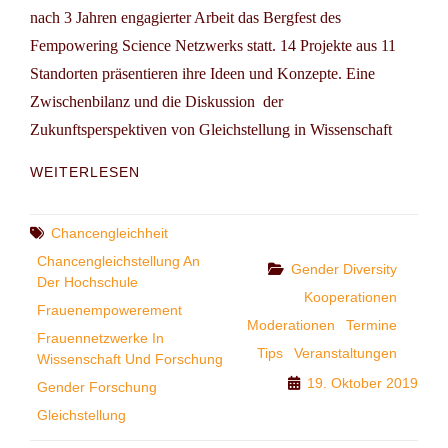
nach 3 Jahren engagierter Arbeit das Bergfest des
Fempowering Science Netzwerks statt. 14 Projekte aus 11
Standorten präsentieren ihre Ideen und Konzepte. Eine
Zwischenbilanz und die Diskussion der
Zukunftsperspektiven von Gleichstellung in Wissenschaft
TAGUNG:
WEITERLESEN
FEMPOWERING
SCIENCE
IN
Tags
Chancengleichheit
SACHSEN-
Chancengleichstellung An
Categories
Gender Diversity
ANHALT
Der Hochschule
Kooperationen
Frauenempowerement
Moderationen
Termine
Frauennetzwerke In
Tips
Veranstaltungen
Wissenschaft Und Forschung
19. Oktober 2019
Gender Forschung
Gleichstellung