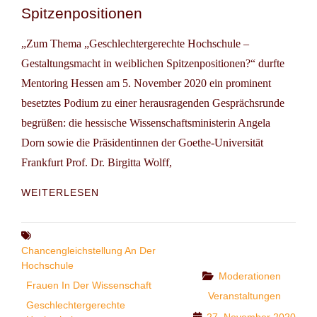
Spitzenpositionen
„Zum Thema „Geschlechtergerechte Hochschule –
Gestaltungsmacht in weiblichen Spitzenpositionen?“ durfte
Mentoring Hessen am 5. November 2020 ein prominent
besetztes Podium zu einer herausragenden Gesprächsrunde
begrüßen: die hessische Wissenschaftsministerin Angela
Dorn sowie die Präsidentinnen der Goethe-Universität
Frankfurt Prof. Dr. Birgitta Wolff,
GESCHLECHTERGERECHTE
WEITERLESEN
HOCHSCHULE
–
GESTALTUNGSMACHT
Tags
IN
Chancengleichstellung An Der
WEIBLICHEN
Hochschule
Categories
Moderationen
SPITZENPOSITIONEN
Frauen In Der Wissenschaft
Veranstaltungen
Geschlechtergerechte
27. November 2020