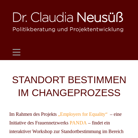
Skip
to
content
Beitragsnavigation
STANDORT BESTIMMEN
IM CHANGEPROZESS
Im Rahmen des Projekts
„Employers for Equality“
– eine
Initiative des Frauennetzwerks
PANDA
– findet ein
interaktiver Workshop zur Standortbestimmung im Bereich