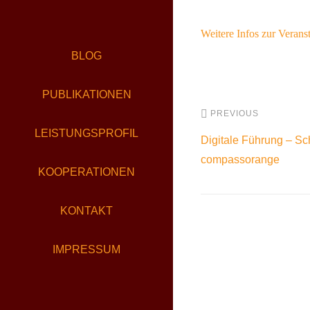
Weitere Infos zur Verans
BLOG
PUBLIKATIONEN
PREVIOUS
LEISTUNGSPROFIL
Digitale Führung – S
compassorange
KOOPERATIONEN
KONTAKT
IMPRESSUM