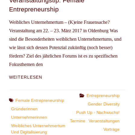
Veranstaltungstip: Female
Entrepreneurship
Weibliches Unternehmertum – (K)eine Frauensache?
Veranstaltung am 22. – 23. März 2017 in Oldenburg Was
sind die Besonderheiten weiblichen Unternehmertums, und
wie lässt sich dessen Potenzial zukünftig (noch besser)
fördern? Ziel des jährlichen Forums ist es zu spezifischen
Fokusthemen den
VERANSTALTUNGSTIP:
WEITERLESEN
FEMALE
ENTREPRENEURSHIP
Categories
Entrepreneurship
Tags
Female Entrepreneurship
Gender Diversity
Gründerinnen
Push Up - Nachwuchs!
Unternehmerinnen
Termine
Veranstaltungen
Weibliches Unternehmertum
Vorträge
Und Digitalisierung