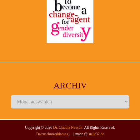
ARCHIV
Archiv
Copyright © 2026
Dr. Claudia Neusüß
. All Rights Reserved.
Datenschutzerklärung
| | made @
stelle32.de