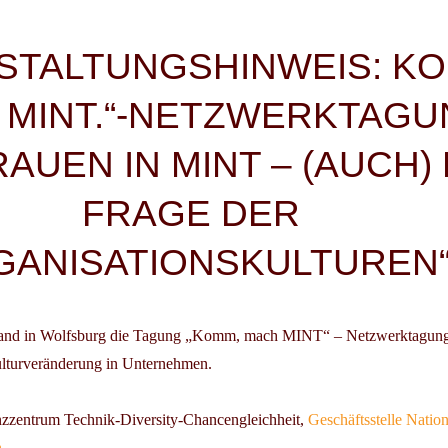
igation
STALTUNGSHINWEIS: KO
 MINT.“-NETZWERKTAG
RAUEN IN MINT – (AUCH)
FRAGE DER
GANISATIONSKULTUREN
nd in Wolfsburg die Tagung „Komm, mach MINT“ – Netzwerktagung 
lturveränderung in Unternehmen.
nzzentrum Technik-Diversity-Chancengleichheit,
Geschäftsstelle Nation
n