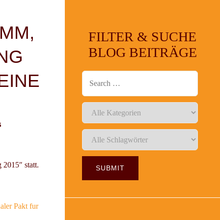
MM,
FILTER & SUCHE
BLOG BEITRÄGE
UNG
 EINE
“
2015″ statt.
aler Pakt fur