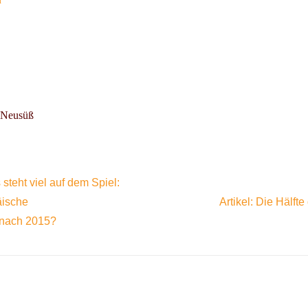
a Neusüß
steht viel auf dem Spiel:
äische
Artikel: Die Hälft
k nach 2015?