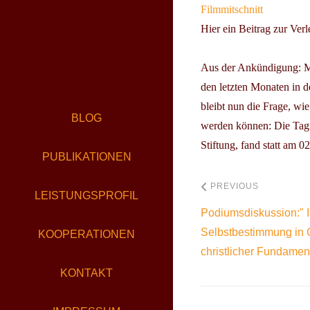
Filmmitschnitt
Hier ein Beitrag zur Ver
Aus der Ankündigung: Mi
den letzten Monaten in d
bleibt nun die Frage, w
BLOG
werden können: Die Tagu
Stiftung, fand statt am
02
PUBLIKATIONEN
PREVIOUS
LEISTUNGSPROFIL
Podiumsdiskussion:" I
Selbstbestimmung in 
KOOPERATIONEN
christlicher Fundament
KONTAKT