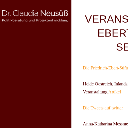
Skip
to
Beitragsnav
VERANS
content
EBER
DR. CLAUDIA NEUSÜSS
Politikberatung und Projektentwicklung
S
Die Friedrich-Ebert-Stift
Heide Oestreich
, Inland
Veranstaltung
Artikel
Die Tweets auf twitter
Anna-Katharina Messme