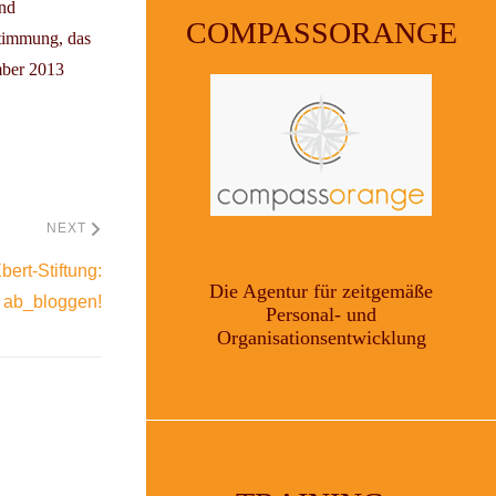
and
COMPASSORANGE
stimmung, das
mber 2013
NEXT
bert-Stiftung:
Die Agentur für zeitgemäße
 ab_bloggen!
Personal- und
Organisationsentwicklung