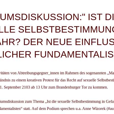
igation
UMSDISKUSSION:" IST D
LLE SELBSTBESTIMMUNG
HR? DER NEUE EINFLU
LICHER FUNDAMENTALIS
tivitäten von Abtreibungsgegner_innen im Rahmen des sogenannten „Ma
Bündnis zu einem kreativen Protest für das Recht auf sexuelle Selbstbes
1. September 2103 ab 13 Uhr
zum Brandenburger Tor zu kommen.
iumsdiskussion zum Thema „Ist die sexuelle Selbstbestimmung in Gefa
damentalisten“
statt. Auf dem Podium sprechen u.a. Anne Wizorek (#auf