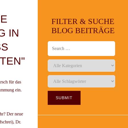
IE
FILTER & SUCHE
BLOG BEITRÄGE
 IN
SS
TEN"
rsch für das
timmung ein.
hr? Der neue
schrei), Dr.