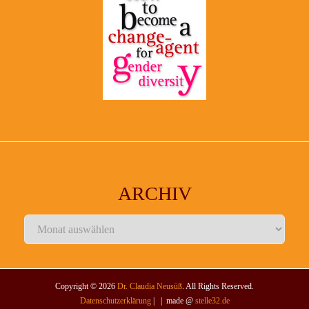
ARCHIV
Archiv
Copyright © 2026
Dr. Claudia Neusüß
. All Rights Reserved.
Datenschutzerklärung
| | made @
stelle32.de