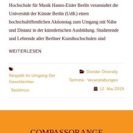
Hochschule für Musik Hanns-Eisler Berlin veranstaltet die
Universität der Künste Berlin (UdK) einen
hochschulöffentlichen Aktionstag zum Umgang mit Nähe
und Distanz in der künstlerischen Ausbildung. Studierende
und Lehrende aller Berliner Kunsthochschulen sind
AKTIONSTAG:
WEITERLESEN
NÄHE
UND
DISTANZ
Tags
Categories
Gender Diversity
IN
Respekt Im Umgang Der
Termine
Veranstaltungen
DER
Geschlechter
KÜNSTLERISCHEN
12. Mai 2019
Sexismus
AUSBILDUNG
(UDK
BERLIN)
COMPASSORANGE