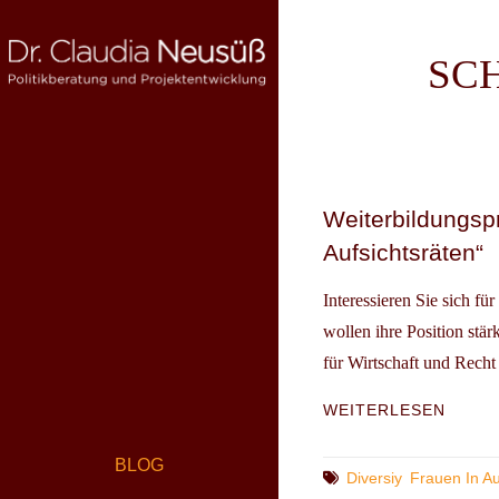
Skip
to
SC
content
DR. CLAUDIA NEUSÜSS
Politikberatung und Projektentwicklung
Weiterbildungsp
Aufsichtsräten“
Interessieren Sie sich fü
wollen ihre Position st
für Wirtschaft und Recht 
WEIT
WEITERLESEN
„STRA
KOMP
BLOG
FÜR
Tags
Diversiy
Frauen In Au
FRAU