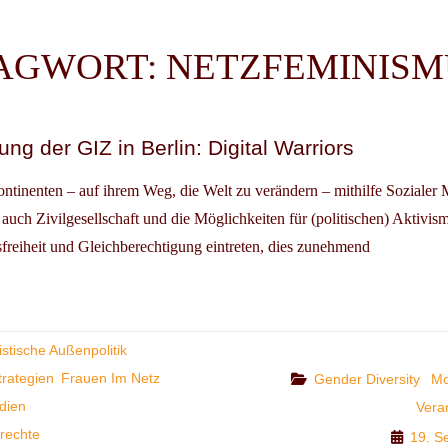
AGWORT:
NETZFEMINISM
ng der GIZ in Berlin: Digital Warriors
ontinenten – auf ihrem Weg, die Welt zu verändern – mithilfe Sozialer
 auch Zivilgesellschaft und die Möglichkeiten für (politischen) Aktivis
freiheit und Gleichberechtigung eintreten, dies zunehmend
DVERANSTALTUNG
stische Außenpolitik
N:
trategien
Frauen Im Netz
Categories
Gender Diversity
Mo
AL
dien
Vera
IORS
rechte
19. S