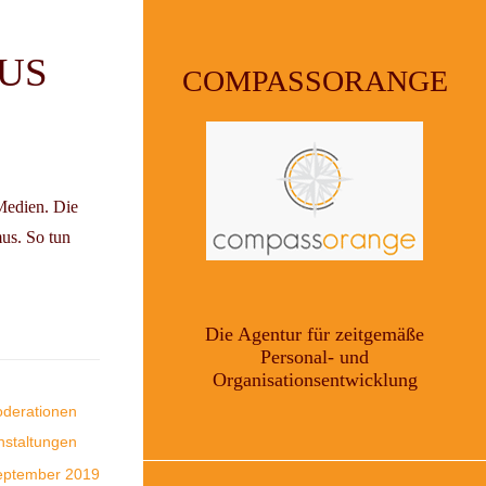
US
COMPASSORANGE
 Medien. Die
mus. So tun
Die Agentur für zeitgemäße
Personal- und
Organisationsentwicklung
derationen
nstaltungen
eptember 2019