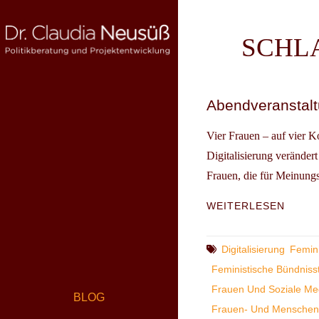
Skip
to
SCHL
content
DR. CLAUDIA NEUSÜSS
Politikberatung und Projektentwicklung
Abendveranstaltu
Vier Frauen – auf vier K
Digitalisierung verändert
Frauen, die für Meinungs
ABEN
WEITERLESEN
DER
GIZ
IN
Tags
Digitalisierung
Femini
BERLI
Feministische Bündniss
DIGIT
Frauen Und Soziale Me
WARR
BLOG
Frauen- Und Menschen