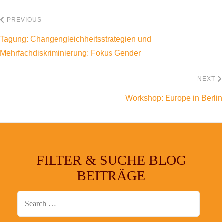
Beitragsnavigation
PREVIOUS
Tagung: Changengleichheitsstrategien und
Mehrfachdiskriminierung: Fokus Gender
NEXT
Workshop: Europe in Berlin
FILTER & SUCHE BLOG
BEITRÄGE